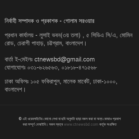
নির্বাহী সম্পাদক ও প্রকাশক - গোলাম সরওয়ার
প্রধান কার্যালয় - লুসাই ভবন(৩য় তলা) , ৫ সিডিএ সি/এ, মোমিন
রোড, চেরাগী পাহাড়, চট্টগ্রাম, বাংলাদেশ।
বার্তা ই-মেইলঃ ctnewsbd@gmail.com
যোগাযোগঃ ০৩১-৬২৬৫৬৩, ০১৮১৮-৪৭১৫৬৮
ঢাকা অফিসঃ ১০৫ ফকিরাপুল, মালেক মার্কেট, ঢাকা-১০০০,
বাংলাদেশ।
© এই ওয়েবসাইটের কোনো লেখা বা ছবি অনুমতি ছাড়া নকল করা বা অন্য কোথাও প্রকাশ
করা সম্পূর্ণ বেআইনি। সকল স্বত্ব
www.ctnewsbd.com
কর্তৃক সংরক্ষিত