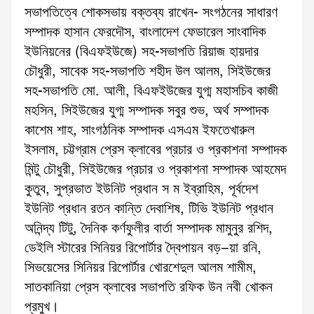
সভাপতিত্বে শোকসভায় বক্তব্য রাখেন- সংগঠনের সাধারণ
সম্পাদক হাসান ফেরদৌস, বাংলাদেশ ফেডারেল সাংবাদিক
ইউনিয়নের (বিএফইউজে) সহ-সভাপতি রিয়াজ হায়দার
চৌধুরী, সাবেক সহ-সভাপতি শহীদ উল আলম, সিইউজের
সহ-সভাপতি মো. আলী, বিএফইউজের যুগ্ম মহাসচিব কাজী
মহসিন, সিইউজের যুগ্ম সম্পাদক সবুর শুভ, অর্থ সম্পাদক
কাশেম শাহ, সাংগঠনিক সম্পাদক এসএম ইফতেখারুল
ইসলাম, চট্টগ্রাম প্রেস ক্লাবের প্রচার ও প্রকাশনা সম্পাদক
মিন্টু চৌধুরী, সিইউজের প্রচার ও প্রকাশনা সম্পাদক আহমেদ
কুতুব, সুপ্রভাত ইউনিট প্রধান স ম ইব্রাহিম, পূর্বদেশ
ইউনিট প্রধান রতন কান্তি দেবাশিষ, টিভি ইউনিট প্রধান
অনিন্দ্য টিটু, দৈনিক কর্ণফুলীর বার্তা সম্পাদক মামুনুর রশিদ,
ডেইলি স্টারের সিনিয়র রিপোর্টার দ্বৈপায়ন বড়–য়া রনি,
সিভয়েসের সিনিয়র রিপোর্টার খোরশেদুল আলম শামীম,
সাতকানিয়া প্রেস ক্লাবের সভাপতি রফিক উন নবী খোকন
প্রমুখ।