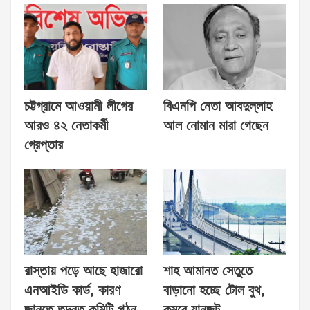
চট্টগ্রামে আওয়ামী লীগের
বিএনপি নেতা আবদুল্লাহ
আরও ৪২ নেতাকর্মী
আল নোমান মারা গেছেন
গ্রেপ্তার
রাস্তায় পড়ে আছে হাজারো
শাহ আমানত সেতুতে
এনআইডি কার্ড, কারণ
বাড়ানো হচ্ছে টোল বুথ,
জানতে তদন্ত কমিটি গঠন
কমবে যানজট