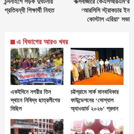
চন্দনাইশে সড়ক দুর্ঘটনায়
কক্সবাজারে কেএসআরএম’র
প্রতিবন্ধী শিক্ষার্থী নিহত
‘আরসিসি স্ট্রাকচার ইন
কোস্টাল এরিয়া’ সভা
এ বিভাগের আরও খবর
একইদিনে নগরীর তিন
চট্টগ্রামে সার্ক মানবাধিকার
স্থানে নিষিদ্ধ ছাত্রলীগের
ফাউন্ডেশনের ‘সোশ্যাল
মিছিল
অ্যাওয়ার্ড ২০২৬’ প্রদান