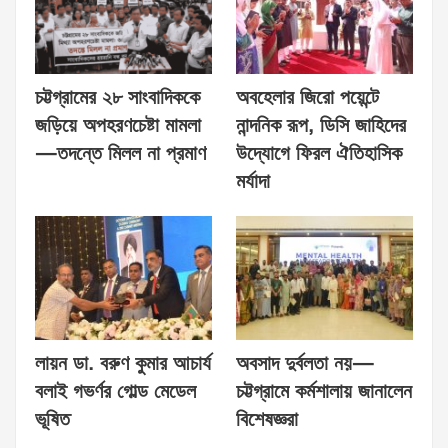
চট্টগ্রামের ২৮ সাংবাদিককে
অবহেলার জিরো পয়েন্টে
জড়িয়ে অপহরণচেষ্টা মামলা
নান্দনিক রূপ, ডিসি জাহিদের
—তদন্তে মিলল না প্রমাণ
উদ্যোগে ফিরল ঐতিহাসিক
মর্যাদা
লায়ন ডা. বরুণ কুমার আচার্য
অবসাদ দুর্বলতা নয়—
বলাই গভর্ণর গোল্ড মেডেল
চট্টগ্রামে কর্মশালায় জানালেন
ভূষিত
বিশেষজ্ঞরা