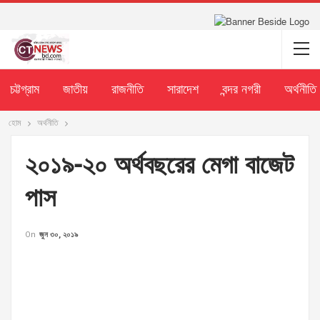
চট্টগ্রাম
জাতীয়
রাজনীতি
সারাদেশ
বন্দর নগরী
অর্থনীতি
হোম
অর্থনীতি
২০১৯-২০ অর্থবছরের মেগা বাজেট
পাস
On
জুন ৩০, ২০১৯