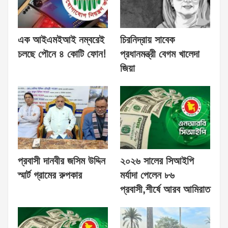
এক আইএমইআই নম্বরেই
চিরনিদ্রায় সাবেক
চলছে পৌনে ৪ কোটি ফোন!
প্রধানমন্ত্রী বেগম খালেদা
জিয়া
প্রবাসী দানবীর জসিম উদ্দিন
২০২৬ সালের সিআইপি
স্মার্ট গ্রামের রুপকার
মর্যাদা পেলেন ৮৬
প্রবাসী,শীর্ষে আরব আমিরাত