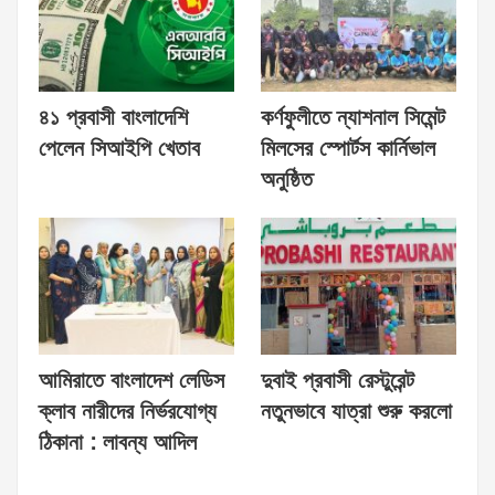
৪১ প্রবাসী বাংলাদেশি
কর্ণফুলীতে ন্যাশনাল সিমেন্ট
পেলেন সিআইপি খেতাব
মিলসের স্পোর্টস কার্নিভাল
অনুষ্ঠিত
আমিরাতে বাংলাদেশ লেডিস
দুবাই প্রবাসী রেস্টুরেন্ট
ক্লাব নারীদের নির্ভরযোগ্য
নতুনভাবে যাত্রা শুরু করলো
ঠিকানা : লাবন্য আদিল