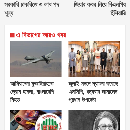
সরকারি চাকরিতে ৩ লাখ পদ
জিয়ার কবর নিয়ে বিএনপির
শূন্য
হুঁশিয়ারি
এ বিভাগের আরও খবর
আমিরাতের ফুজাইরাহতে
জুলাই সনদে স্বাক্ষর করেছে
ড্রোন হামলা, বাংলাদেশি
এনসিপি, ধন‍্যবাদ জানালেন
নিহত
প্রধান উপদেষ্টা