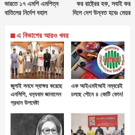
ভারতে ১৭ এমপি এমপিত্ব
কর রাষ্ট্রের হক, সবাই কর
বাতিলের নির্দেশ বহাল
দিলে দেশ উন্নত হবেঃ মেয়র
এ বিভাগের আরও খবর
জুলাই সনদে স্বাক্ষর করেছে
এক আইএমইআই নম্বরেই
এনসিপি, ধন‍্যবাদ জানালেন
চলছে পৌনে ৪ কোটি ফোন!
প্রধান উপদেষ্টা