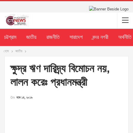
চট্টগ্রাম
জাতীয়
রাজনীতি
সারাদেশ
বন্দর নগরী
অর্থনীতি
হোম
জাতীয়
ক্ষুদ্র ঋণ দারিদ্র্য বিমোচন নয়,
লালন করেঃ প্রধানমন্ত্রী
On
নভে ১৪, ২০১৯