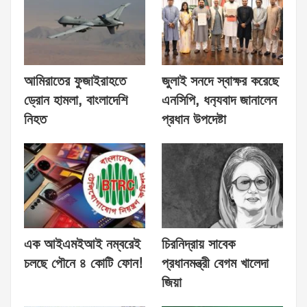
আমিরাতের ফুজাইরাহতে
জুলাই সনদে স্বাক্ষর করেছে
ড্রোন হামলা, বাংলাদেশি
এনসিপি, ধন‍্যবাদ জানালেন
নিহত
প্রধান উপদেষ্টা
এক আইএমইআই নম্বরেই
চিরনিদ্রায় সাবেক
চলছে পৌনে ৪ কোটি ফোন!
প্রধানমন্ত্রী বেগম খালেদা
জিয়া