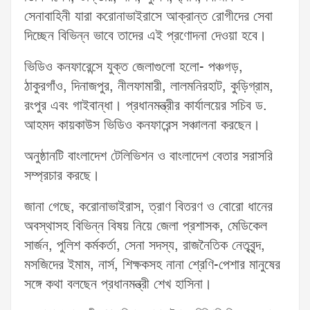
সেনাবাহিনী যারা করোনাভাইরাসে আক্রান্ত রোগীদের সেবা
দিচ্ছেন বিভিন্ন ভাবে তাদের এই প্রণোদনা দেওয়া হবে।
ভিডিও কনফারেন্সে যুক্ত জেলাগুলো হলো- পঞ্চগড়,
ঠাকুরগাঁও, দিনাজপুর, নীলফামারী, লালমনিরহাট, কুড়িগ্রাম,
রংপুর এবং গাইবান্ধা। প্রধানমন্ত্রীর কার্যালয়ের সচিব ড.
আহমদ কায়কাউস ভিডিও কনফারেন্স সঞ্চালনা করছেন।
অনুষ্ঠানটি বাংলাদেশ টেলিভিশন ও বাংলাদেশ বেতার সরাসরি
সম্প্রচার করছে।
জানা গেছে, করোনাভাইরাস, ত্রাণ বিতরণ ও বোরো ধানের
অবস্থাসহ বিভিন্ন বিষয় নিয়ে জেলা প্রশাসক, মেডিকেল
সার্জন, পুলিশ কর্মকর্তা, সেনা সদস্য, রাজনৈতিক নেতৃবৃন্দ,
মসজিদের ইমাম, নার্স, শিক্ষকসহ নানা শ্রেণি-পেশার মানুষের
সঙ্গে কথা বলছেন প্রধানমন্ত্রী শেখ হাসিনা।