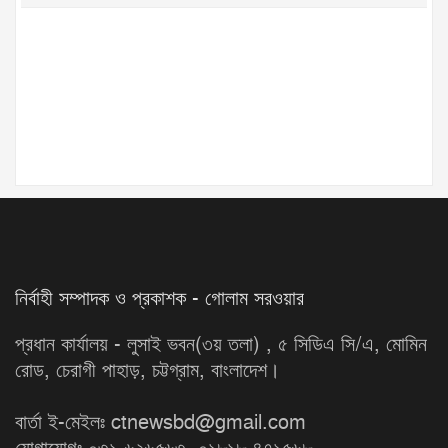
নির্বাহী সম্পাদক ও প্রকাশক - গোলাম সরওয়ার
প্রধান কার্যালয় - লুসাই ভবন(৩য় তলা) , ৫ সিডিএ সি/এ, মোমিন
রোড, চেরাগী পাহাড়, চট্টগ্রাম, বাংলাদেশ।
বার্তা ই-মেইলঃ ctnewsbd@gmail.com