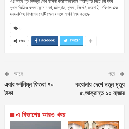
এর আগে প্রধানমন্ত্রী শেখ হাসিনা করোনাভাইরাস পরিস্থিতি নিয়ে ছয় দফা
পৃথক ভিডিও কনফারেন্সে ঢাকা, চট্টগ্রাম, খুলনা, সিলেট, রাজশাহী, বরিশাল এবং
ময়মনসিংহ বিভাগের ৫৬টি জেলার সঙ্গে মতবিনিময় করেছেন।
0
Facebook
Twitter
শেয়ার
আগে
পরে
এবার সর্বনিম্ন ফিতরা ৭০
করোনায় দেশে নতুন মৃত্যু
টাকা
৫,আক্রান্ত ১০ হাজার
এ বিভাগের আরও খবর