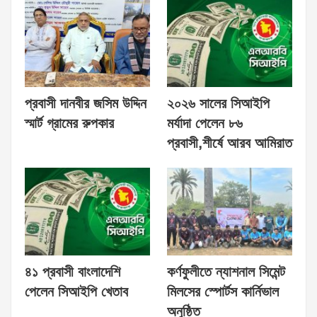
প্রবাসী দানবীর জসিম উদ্দিন
২০২৬ সালের সিআইপি
স্মার্ট গ্রামের রুপকার
মর্যাদা পেলেন ৮৬
প্রবাসী,শীর্ষে আরব আমিরাত
৪১ প্রবাসী বাংলাদেশি
কর্ণফুলীতে ন্যাশনাল সিমেন্ট
পেলেন সিআইপি খেতাব
মিলসের স্পোর্টস কার্নিভাল
অনুষ্ঠিত