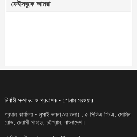
ফেইসবুকে আমরা
নির্বাহী সম্পাদক ও প্রকাশক - গোলাম সরওয়ার
প্রধান কার্যালয় - লুসাই ভবন(৩য় তলা) , ৫ সিডিএ সি/এ, মোমিন
রোড, চেরাগী পাহাড়, চট্টগ্রাম, বাংলাদেশ।