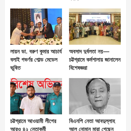
লায়ন ডা. বরুণ কুমার আচার্য
অবসাদ দুর্বলতা নয়—
বলাই গভর্ণর গোল্ড মেডেল
চট্টগ্রামে কর্মশালায় জানালেন
ভূষিত
বিশেষজ্ঞরা
চট্টগ্রামে আওয়ামী লীগের
বিএনপি নেতা আবদুল্লাহ
আরও ৪২ নেতাকর্মী
আল নোমান মারা গেছেন