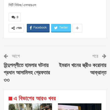
সিটি নিউজ/এসআরএস
0
Facebook
Twitter
শেয়ার
আগে
পরে
হিন্দুপল্লীতে হামলার ঘটনায়
ইমরান খানের স্ত্রীও করোনায়
প্রধান আসামিসহ গ্রেফতার
আক্রান্ত
৩৩
এ বিভাগের আরও খবর