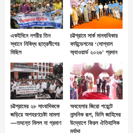
একইদিনে নগরীর তিন
চট্টগ্রামে সার্ক মানবাধিকার
স্থানে নিষিদ্ধ ছাত্রলীগের
ফাউন্ডেশনের ‘সোশ্যাল
মিছিল
অ্যাওয়ার্ড ২০২৬’ প্রদান
চট্টগ্রামের ২৮ সাংবাদিককে
অবহেলার জিরো পয়েন্টে
জড়িয়ে অপহরণচেষ্টা মামলা
নান্দনিক রূপ, ডিসি জাহিদের
—তদন্তে মিলল না প্রমাণ
উদ্যোগে ফিরল ঐতিহাসিক
মর্যাদা