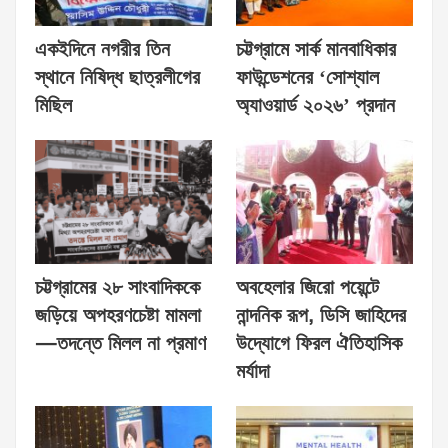
একইদিনে নগরীর তিন
চট্টগ্রামে সার্ক মানবাধিকার
স্থানে নিষিদ্ধ ছাত্রলীগের
ফাউন্ডেশনের ‘সোশ্যাল
মিছিল
অ্যাওয়ার্ড ২০২৬’ প্রদান
চট্টগ্রামের ২৮ সাংবাদিককে
অবহেলার জিরো পয়েন্টে
জড়িয়ে অপহরণচেষ্টা মামলা
নান্দনিক রূপ, ডিসি জাহিদের
—তদন্তে মিলল না প্রমাণ
উদ্যোগে ফিরল ঐতিহাসিক
মর্যাদা