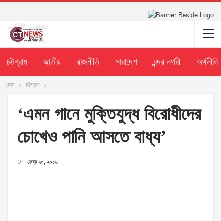
চট্টগ্রাম
জাতীয়
রাজনীতি
সারাদেশ
বন্দর নগরী
অর্থনীতি
হোম
চট্টগ্রাম
‘এমন গানে মুক্তিযুদ্ধ বিরোধীদের
চোখেও পানি আসতে বাধ্য’
On
ফেব্রু ২০, ২০১৬