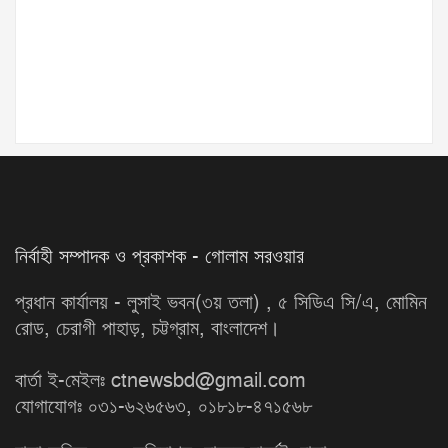
নির্বাহী সম্পাদক ও প্রকাশক - গোলাম সরওয়ার
প্রধান কার্যালয় - লুসাই ভবন(৩য় তলা) , ৫ সিডিএ সি/এ, মোমিন
রোড, চেরাগী পাহাড়, চট্টগ্রাম, বাংলাদেশ।
বার্তা ই-মেইলঃ ctnewsbd@gmail.com
যোগাযোগঃ ০৩১-৬২৬৫৬৩, ০১৮১৮-৪৭১৫৬৮