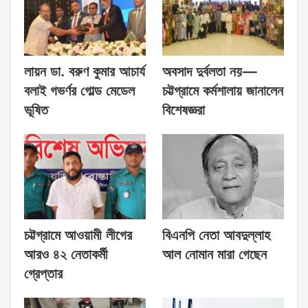
লায়ন ডা. বরুণ কুমার আচার্য
অবসাদ দুর্বলতা নয়—
বলাই গভর্ণর গোল্ড মেডেল
চট্টগ্রামে কর্মশালায় জানালেন
ভূষিত
বিশেষজ্ঞরা
চট্টগ্রামে আওয়ামী লীগের
বিএনপি নেতা আবদুল্লাহ
আরও ৪২ নেতাকর্মী
আল নোমান মারা গেছেন
গ্রেপ্তার