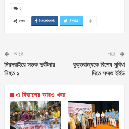
0
Facebook
Twitter
শেয়ার
আগে
পরে
মিরসরাইয়ে সড়ক দুর্ঘটনায়
যুক্তরাজ্যকে বিশেষ সুবিধা
নিহত ১
দিতে সম্মত ইইউ
এ বিভাগের আরও খবর