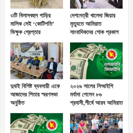
৩টি বিলাসবহুল গাড়ির
দেশনেত্রী খালেদা জিয়ার
মালিক সেই ‘কোটিপতি’
মৃত্যুতে আমিরাত
ভিক্ষুক গ্রেপ্তার
সাংবাদিকদের শোক প্রকাশ
দুবাই বিশিষ্ট ব্যবসায়ী একে
২০২৬ সালের সিআইপি
আজাদের পিতার স্মরণসভা
মর্যাদা পেলেন ৮৬
অনুষ্ঠিত
প্রবাসী,শীর্ষে আরব আমিরাত