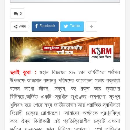
0
Facebook
Twitter
শেয়ার
দুবাই বুরো :
মহান বিজয়ের ৪৬ তম বার্যিকীতে পর্দাপন
উপলক্ষে আজমান বঙ্গবন্ধু পরিষদের আলোচনা সভায় বক্তারা
বলেন লাখো জীবন, সম্ভ্রম, বহু রক্ত আর ত্যাগের
বিনিময়ে,অর্জিত একটি স্বাধীন ভূখণ্ডের জনগণের স্বপ্ন
ধূলিষাৎ হয়ে গেছে নব্য জাতীয়তাবাদ আর পরাজিত স্বাধীনতা
বিরোধী চক্রের রোশানলে। আমাদের অর্জনকে প্রশ্নবিদ্ধ
করে ঐক্য বিনষ্টকারী এই প্রতিক্রিয়াশীল চক্রটি এখনো
সর্বত্র ষড়যন্ত্রের জাল বিছিয়ে রেখেছে। শেখ হাসিনার