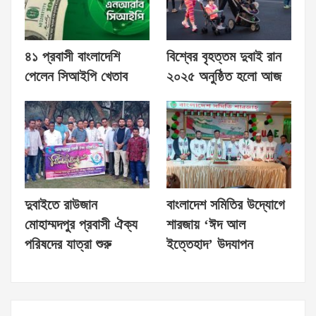
৪১ প্রবাসী বাংলাদেশি
বিশ্বের বৃহত্তম দুবাই রান
পেলেন সিআইপি খেতাব
২০২৫ অনুষ্ঠিত হলো আজ
দুবাইতে রাউজান
বাংলাদেশ সমিতির উদ্যোগে
মোহাম্মদপুর প্রবাসী ঐক্য
শারজায় ‘ঈদ আল
পরিষদের যাত্রা শুরু
ইত্তেহাদ’ উদযাপন