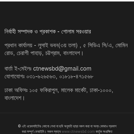
নির্বাহী সম্পাদক ও প্রকাশক - গোলাম সরওয়ার
প্রধান কার্যালয় - লুসাই ভবন(৩য় তলা) , ৫ সিডিএ সি/এ, মোমিন
রোড, চেরাগী পাহাড়, চট্টগ্রাম, বাংলাদেশ।
বার্তা ই-মেইলঃ ctnewsbd@gmail.com
যোগাযোগঃ ০৩১-৬২৬৫৬৩, ০১৮১৮-৪৭১৫৬৮
ঢাকা অফিসঃ ১০৫ ফকিরাপুল, মালেক মার্কেট, ঢাকা-১০০০,
বাংলাদেশ।
© এই ওয়েবসাইটের কোনো লেখা বা ছবি অনুমতি ছাড়া নকল করা বা অন্য কোথাও প্রকাশ
করা সম্পূর্ণ বেআইনি। সকল স্বত্ব
www.ctnewsbd.com
কর্তৃক সংরক্ষিত