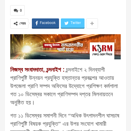
0
Facebook
Twitter
শেয়ার
নিজস্ব সংবাদদাতা, চন্দনাইশ :
চন্দনাইশে ২ দিনব্যাপী
প্রাণিপুষ্টি উন্নয়ন প্রযুক্তি হস্তান্তর প্রকল্পের আওতায়
উপজেলা প্রাণি সম্পদ অফিসের উদ্যোগে প্রশিক্ষণ কর্মশালা
গত ১০ ডিসেম্বর সকালে প্রাণিসম্পদ দপ্তর মিলনায়তনে
অনুষ্ঠিত হয়।
গত ১১ ডিসেম্বর সমাপনী দিনে “অধিক উৎপাদনশীল ঘাসচাষ
প্রাণিপুষ্টি বিষয়ক প্রযুক্তি” এর উপর সংযোগ খামারী