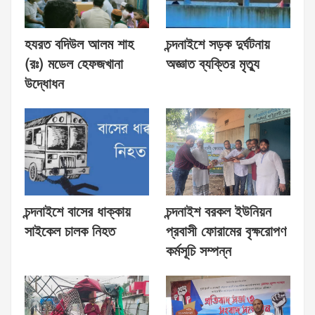
হযরত বদিউল আলম শাহ
চন্দনাইশে সড়ক দুর্ঘটনায়
(রঃ) মডেল হেফজখানা
অজ্ঞাত ব্যক্তির মৃত্যু
উদ্ধোধন
চন্দনাইশে বাসের ধাক্কায়
চন্দনাইশ বরকল ইউনিয়ন
সাইকেল চালক নিহত
প্রবাসী ফোরামের বৃক্ষরোপণ
কর্মসূচি সম্পন্ন