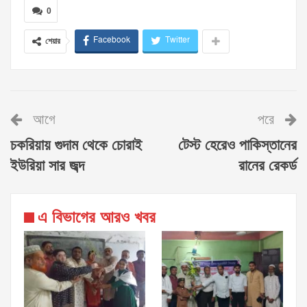
0
Facebook
Twitter
শেয়ার
আগে
পরে
চকরিয়ায় গুদাম থেকে চোরাই
টেস্ট হেরেও পাকিস্তানের
ইউরিয়া সার জব্দ
রানের রেকর্ড
এ বিভাগের আরও খবর