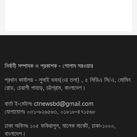
নির্বাহী সম্পাদক ও প্রকাশক - গোলাম সরওয়ার
প্রধান কার্যালয় - লুসাই ভবন(৩য় তলা) , ৫ সিডিএ সি/এ, মোমিন
রোড, চেরাগী পাহাড়, চট্টগ্রাম, বাংলাদেশ।
বার্তা ই-মেইলঃ ctnewsbd@gmail.com
যোগাযোগঃ ০৩১-৬২৬৫৬৩, ০১৮১৮-৪৭১৫৬৮
ঢাকা অফিসঃ ১০৫ ফকিরাপুল, মালেক মার্কেট, ঢাকা-১০০০,
বাংলাদেশ।