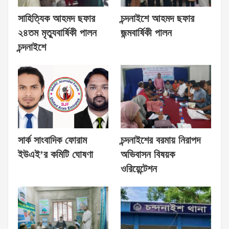
সাহিত্যিক আহমদ ছফার
চন্দনাইশে আহমদ ছফার
২৪তম মৃত্যুবার্ষিকী পালন
জন্মবার্ষিকী পালন
চন্দনাইশে
সার্ক সাংবাদিক ফোরাম
চন্দনাইশের বরমায় নিরাপদ
ইউএই’র কমিটি ঘোষণা
অভিবাসন বিষয়ক
ওরিয়েন্টেশন