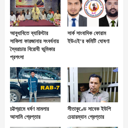
আবুধাবিতে ব্যারিস্টার
সার্ক সাংবাদিক ফোরাম
সাকিলা ফারজানার সংবর্ধনায়
ইউএই’র কমিটি ঘোষণা
স্বৈরাচার বিরোধী ভূমিকার
প্রশংসা
চট্টগ্রামে ধর্ষণ মামলার
সীতাকুণ্ডে সাবেক ইউপি
আসামি গ্রেপ্তার
চেয়ারম্যান গ্রেপ্তার