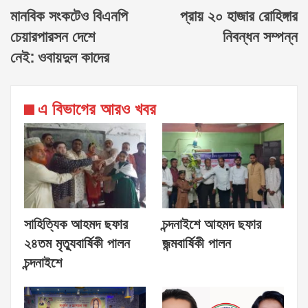
মানবিক সংকটেও বিএনপি
প্রায় ২০ হাজার রোহিঙ্গার
চেয়ারপারসন দেশে
নিবন্ধন সম্পন্ন
নেই: ওবায়দুল কাদের
এ বিভাগের আরও খবর
সাহিত্যিক আহমদ ছফার
চন্দনাইশে আহমদ ছফার
২৪তম মৃত্যুবার্ষিকী পালন
জন্মবার্ষিকী পালন
চন্দনাইশে