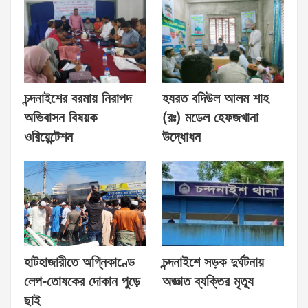
চন্দনাইশের বরমায় নিরাপদ
হযরত বদিউল আলম শাহ
অভিবাসন বিষয়ক
(রঃ) মডেল হেফজখানা
ওরিয়েন্টেশন
উদ্ধোধন
হাটহাজারীতে অগ্নিকাণ্ডে
চন্দনাইশে সড়ক দুর্ঘটনায়
লেপ-তোষকের দোকান পুড়ে
অজ্ঞাত ব্যক্তির মৃত্যু
ছাই