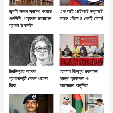
জুলাই সনদে স্বাক্ষর করেছে
এক আইএমইআই নম্বরেই
এনসিপি, ধন‍্যবাদ জানালেন
চলছে পৌনে ৪ কোটি ফোন!
প্রধান উপদেষ্টা
চিরনিদ্রায় সাবেক
হোসেন জিল্লুর রহমানের
প্রধানমন্ত্রী বেগম খালেদা
গ্রন্থ প্রকাশনা ও
জিয়া
আলোচনা অনুষ্ঠিত