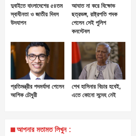
দুবাইতে বাংলাদেশের ৫৪তম
আঘাত না করে বিক্ষোভ
স্বাধীনতা ও জাতীয় দিবস
ছত্রভঙ্গ, রাষ্ট্রপতি পদক
উদযাপন
পেলেন সেই পুলিশ
কনস্টেবল
প্রতিমন্ত্রীর পদমর্যাদা পেলেন
শেখ হাসিনার বিচার হবেই,
আশিক চৌধুরী
এতে কোনো সন্দেহ নেই
আপনার মতামত লিখুন :