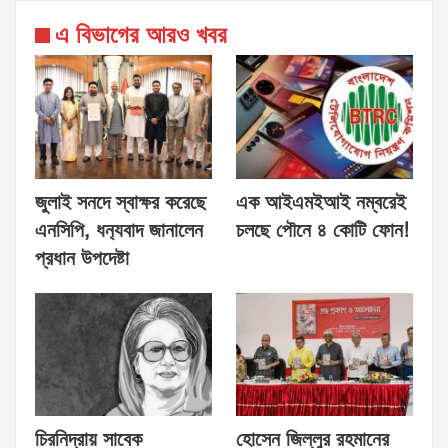
এ বিভাগের আরও খবর
জুলাই সনদে স্বাক্ষর করেছে
এক আইএমইআই নম্বরেই
এনসিপি, ধন‍্যবাদ জানালেন
চলছে পৌনে ৪ কোটি ফোন!
প্রধান উপদেষ্টা
চিরনিদ্রায় সাবেক
হোসেন জিল্লুর রহমানের