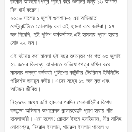
রহমান অভিযোগপত্র গ্রহণ করে শুনানির জন্য ১৬ আগস্ট
দিন ধার্য করেন।
২০১৬ সালের ১ জুলাই গুলশান-২ এর অভিজাত
রেস্টুরেন্টটিতে তোলপাড় করা এই হামলা করে জঙ্গিরা। ১৭
জন বিদেশি, দুই পুলিশ কর্মকর্তাসহ এই হামলায় প্রাণ হারায়
মোট ২২ জন।
এই ঘটনায় করা মামলা দুই বছর তদন্তের পর গত ২৩ জুলাই
২১ জনের বিরুদ্ধে আদালতে অভিযোগপত্র দাখিল করে
মামলার তদন্ত কর্মকর্তা পুলিশের কাউন্টার টেররিজম ইউনিটের
পরিদর্শক হুমায়ুন কবীর। এদের মধ্যে ১৩ জন মৃত এবং
আটজন জীবিত।
নিহতদের মধ্যে জঙ্গি হামলার পরদিন সেনাবাহিনীর বিশেষ
কমান্ডো অভিযান অপারেশন থান্ডারবোল্টে প্রাণ হারায় পাঁচ
হামলাকারী। এরা হলেন: রোহান ইবনে ইমতিয়াজ, মীর সামিহ
মোবাশ্বের, নিবরাস ইসলাম, খায়রুল ইসলাম পায়েল ও