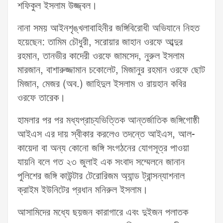
শফিকুল ইসলাম উজ্জ্বল।
নানা সময় আইনশৃঙ্খলাবাহিনীর জঙ্গিবিরোধী অভিযানে নিহত
হয়েছেন: তামিম চৌধুরী, সরোয়ার জাহান ওরফে আব্দুর
রহমান, তানভীর কাদেরী ওরফে জামসেদ, নুরুল ইসলাম
মারজান, বাশারুজ্জামান চকোলেট, মিজানুর রহমান ওরফে ছোট
মিজান, মেজর (অব.) জাহিদুল ইসলাম ও রায়হান কবির
ওরফে তারেক।
হামলার পর পর মধ্যপ্রাচ্যভিত্তিক আন্তর্জাতিক জঙ্গিগোষ্ঠী
আইএস এর দায় স্বীকার করলেও তদন্তে আইএস, আল-
কায়েদা বা অন্য কোনো জঙ্গি সংগঠনের যোগসূত্র পাওয়া
যায়নি বলে গত ২৩ জুলাই এক সংবাদ সম্মেলনে জানান
পুলিশের জঙ্গি কাউন্টার টেরোরিজম অ্যান্ড ট্রান্সন্যাশনাল
ক্রাইম ইউনিটের প্রধান মনিরুল ইসলাম।
আসামিদের মধ্যে ছয়জন কারাগারে এবং দুইজন পলাতক