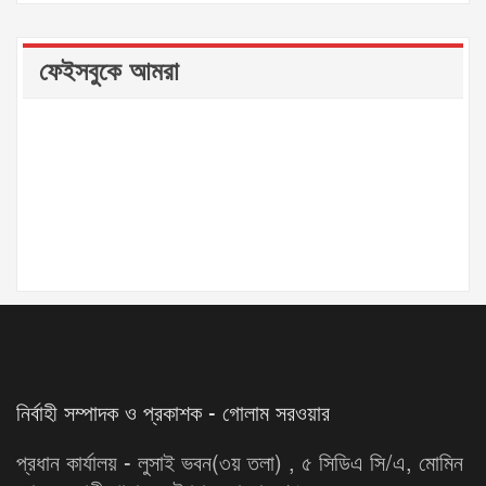
ফেইসবুকে আমরা
নির্বাহী সম্পাদক ও প্রকাশক - গোলাম সরওয়ার
প্রধান কার্যালয় - লুসাই ভবন(৩য় তলা) , ৫ সিডিএ সি/এ, মোমিন