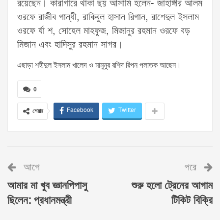
রয়েছেন। কারাগারে থাকা ছয় আসামি হলেন- জাহাঙ্গীর আলম
ওরফে রাজীব গান্ধী, রাকিবুল হাসান রিগান, রাশেদুল ইসলাম
ওরফে র্যা শ, সোহেল মাহফুজ, মিজানুর রহমান ওরফে বড়
মিজান এবং হাদিসুর রহমান সাগর।
এছাড়া শহীদুল ইসলাম খালেদ ও মামুনুর রশিদ রিপন পলাতক আছেন।
0
Facebook
Twitter
শেয়ার
আগে
পরে
আমার মা খুব জ্ঞানপিপাসু
শুরু হলো ট্রেনের আগাম
ছিলেন: প্রধানমন্ত্রী
টিকিট বিক্রি