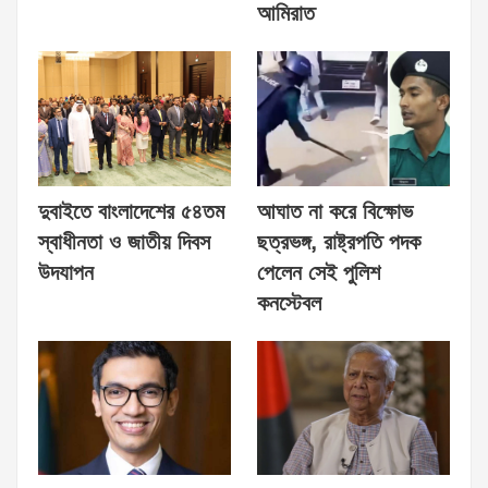
আমিরাত
দুবাইতে বাংলাদেশের ৫৪তম
আঘাত না করে বিক্ষোভ
স্বাধীনতা ও জাতীয় দিবস
ছত্রভঙ্গ, রাষ্ট্রপতি পদক
উদযাপন
পেলেন সেই পুলিশ
কনস্টেবল