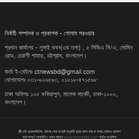
নির্বাহী সম্পাদক ও প্রকাশক - গোলাম সরওয়ার
প্রধান কার্যালয় - লুসাই ভবন(৩য় তলা) , ৫ সিডিএ সি/এ, মোমিন
রোড, চেরাগী পাহাড়, চট্টগ্রাম, বাংলাদেশ।
বার্তা ই-মেইলঃ ctnewsbd@gmail.com
যোগাযোগঃ ০৩১-৬২৬৫৬৩, ০১৮১৮-৪৭১৫৬৮
ঢাকা অফিসঃ ১০৫ ফকিরাপুল, মালেক মার্কেট, ঢাকা-১০০০,
বাংলাদেশ।
© এই ওয়েবসাইটের কোনো লেখা বা ছবি অনুমতি ছাড়া নকল করা বা অন্য কোথাও প্রকাশ
করা সম্পূর্ণ বেআইনি। সকল স্বত্ব
www.ctnewsbd.com
কর্তৃক সংরক্ষিত