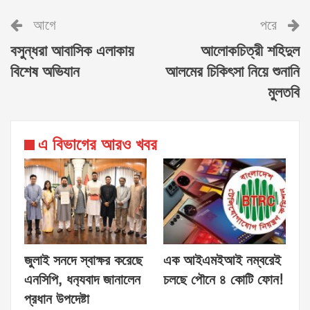
আগে
পরে
বসুন্ধরা আবাসিক এলাকায়
আলোকচিত্রী শহিদুল
বিশেষ অভিযান
আলমের চিকিৎসা নিয়ে শুনানি
মুলতবি
এ বিভাগের আরও খবর
জুলাই সনদে স্বাক্ষর করেছে
এক আইএমইআই নম্বরেই
এনসিপি, ধন‍্যবাদ জানালেন
চলছে পৌনে ৪ কোটি ফোন!
প্রধান উপদেষ্টা