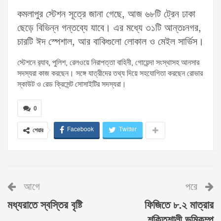
কমলাপুর স্টেশন সূত্রে জানা গেছে, আজ ৬৮টি ট্রেন ঢাকা
ছেড়ে বিভিন্ন গন্তব্যে যাবে। এর মধ্যে ৩১টি আন্তঃনগর,
চারটি ঈদ স্পেশাল, আর বাকিগুলো লোকাল ও মেইল সার্ভিস।
স্টেশনে র‌্যাব, পুলিশ, রেলওয়ে নিরাপত্তা বাহিনী, গোয়েন্দা সংস্থাসহ আনসার
সদস্যরা কাজ করছেন। সঙ্গে যাত্রীদের তথ্য দিয়ে সহযোগিতা করছেন রোভার
স্কাউট ও রেড ক্রিসেন্ট সোসাইটির সদস্যরা।
0
Facebook
Twitter
শেয়ার
আগে
পরে
মধ্যরাতে স্বস্তির বৃষ্টি
ফিজিতে ৮.২ মাত্রার
শক্তিশালী ভূমিকম্প