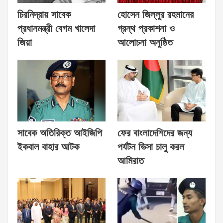
চিরনিদ্রায় সাবেক
হোসেন জিল্লুর রহমানের
প্রধানমন্ত্রী বেগম খালেদা
গ্রন্থ প্রকাশনা ও
জিয়া
আলোচনা অনুষ্ঠিত
সাবেক অতিরিক্ত আইজিপি
ফের বাংলাদেশিদের জন্য
ইকবাল বাহার আটক
পর্যটন ভিসা চালু করল
আমিরাত