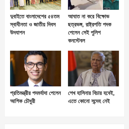
দুবাইতে বাংলাদেশের ৫৪তম
আঘাত না করে বিক্ষোভ
স্বাধীনতা ও জাতীয় দিবস
ছত্রভঙ্গ, রাষ্ট্রপতি পদক
উদযাপন
পেলেন সেই পুলিশ
কনস্টেবল
প্রতিমন্ত্রীর পদমর্যাদা পেলেন
শেখ হাসিনার বিচার হবেই,
আশিক চৌধুরী
এতে কোনো সন্দেহ নেই