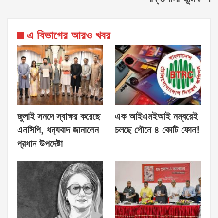
এ বিভাগের আরও খবর
জুলাই সনদে স্বাক্ষর করেছে
এক আইএমইআই নম্বরেই
এনসিপি, ধন‍্যবাদ জানালেন
চলছে পৌনে ৪ কোটি ফোন!
প্রধান উপদেষ্টা