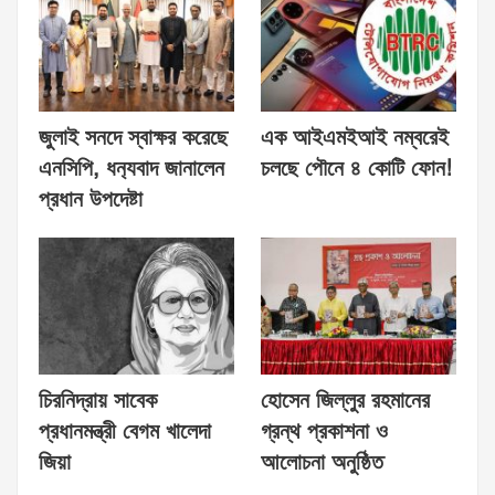
জুলাই সনদে স্বাক্ষর করেছে
এক আইএমইআই নম্বরেই
এনসিপি, ধন‍্যবাদ জানালেন
চলছে পৌনে ৪ কোটি ফোন!
প্রধান উপদেষ্টা
চিরনিদ্রায় সাবেক
হোসেন জিল্লুর রহমানের
প্রধানমন্ত্রী বেগম খালেদা
গ্রন্থ প্রকাশনা ও
জিয়া
আলোচনা অনুষ্ঠিত