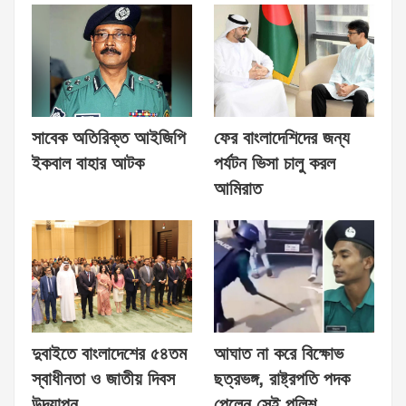
সাবেক অতিরিক্ত আইজিপি
ফের বাংলাদেশিদের জন্য
ইকবাল বাহার আটক
পর্যটন ভিসা চালু করল
আমিরাত
দুবাইতে বাংলাদেশের ৫৪তম
আঘাত না করে বিক্ষোভ
স্বাধীনতা ও জাতীয় দিবস
ছত্রভঙ্গ, রাষ্ট্রপতি পদক
উদযাপন
পেলেন সেই পুলিশ