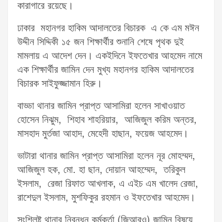
কারাগারে রয়েছে।
ঢাকার মহানগর হাকিম আদালতের বিচারক এ কে এম মঈন
উদ্দীন সিদ্দিকী ১৫ জন শিক্ষার্থীর শুনানি শেষে পৃথক দুই
মামলায় এ আদেশ দেন। একইদিনে ইফতেখার আহমেদ নামে
এক শিক্ষার্থীর জামিন দেন মুখ্য মহানগর হাকিম আদালতের
বিচারক সাইফুজ্জামান হিরু।
বাড্ডা থানার জামিন প্রাপ্ত আসামিরা হলেন সাখাওয়াত
হোসেন নিঝুম, শিহাব শাহরিয়ার, আজিজুল করিম অন্তর,
মাসহাদ মুর্তজা আহাদ, মেহেদী হাছান, ফয়েজ আহমেদ।
ভাটারা থানার জামিন প্রাপ্ত আসামিরা হলেন নূর মোহম্মদ,
আজিজুল হক, মো. হা ছান, দোয়ান আহম্মেদ, তরিকুল
ইসলাম, রেজা রিফাত আখলাক, এ এইচ এম খালেদ রেজা,
রাশেদুল ইসলাম, মুশফিকুর রহমান ও ইফতেখার আহমেদ।
সংশ্লিষ্ট থানার নিবন্ধন কর্মকর্তা (জিআরও) জামিন বিষয়ে