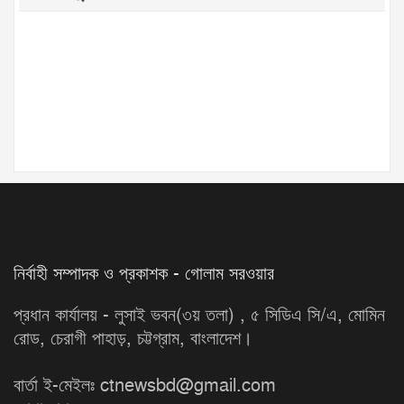
নির্বাহী সম্পাদক ও প্রকাশক - গোলাম সরওয়ার
প্রধান কার্যালয় - লুসাই ভবন(৩য় তলা) , ৫ সিডিএ সি/এ, মোমিন
রোড, চেরাগী পাহাড়, চট্টগ্রাম, বাংলাদেশ।
বার্তা ই-মেইলঃ ctnewsbd@gmail.com