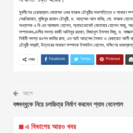
যুবলীগের চেয়ারম্যান মোহাম্মদ ওমর ফারুক চৌধুরীর সভাপতিত্বে ও সাধারণ সম
সেরনিয়াবাত, মুজিবুর রহমান চৌধুরী, ড. আহম্মেদ আল কবির, মো. ফারুক হোসে
অধ্যাপক এ বি এম আমজাদ হোসেন, অ্যাডভোকেট মোতাহার হোসেন সাজু, আনোয়া
সম্পাদকমণ্ডলীর সদস্য কাজী আনিসুর রহমান, মিজানুল ইসলাম মিজু, ড. সাজ্জাদ
নির্বাহী সদস্য রওশন জামির রানা, এন আই আহম্মেদ সৈকত ও রেকায়েত আলী খ
চৌধুরী সম্রাট, উত্তরের সাধারণ সম্পাদক ইসমাইল হোসেন, দক্ষিণের ভারপ্রাপ
Facebook
Twitter
Pinterest
শেয়ার
আগে
বঙ্গবন্ধুকে নিয়ে চলচ্চিত্র নির্মাণ করবেন শ্যাম বেনেগাল
এ বিভাগের আরও খবর