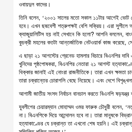
ওবায়দুল কাদের।
তিনি বলেন, ‘২০০১ সালের মতো সকাল ১১টার আগেই ভোট শে
হবে। এখন ছদ্মবেশী শত্রুপক্ষই বেশি সক্রিয়। এরা সুশীল
ক্যাজুয়ালিটিস হয় নাই সেখানে কি হলো? আপনি বললেন, বাংল
কুচক্রী মহলের কতটা আন্তর্জাতিক নেটওয়ার্ক কাজ করেছে, 
এ ছাড়া ২১ আগস্টের গ্রেনেড হামলার বিচারে বিএনপির দাবি এ
খুনিদের পৃষ্ঠপোষকরা, বিএনপির নেতারা ২১ আগস্ট হত্যাকাণ্ড
ধিক্কার জানাই এই নোংরা রাজনীতিকে। তারা এখন ক্ষমতা চায় 
তারা চক্রান্তের চোরাগলি বেছে নিয়েছে। এবং দেশে বিশৃঙ্খ
আগামী জাতীয় সংসদ নির্বাচন বানচাল করতে বিএনপি ষড়যন্
যুবলীগের চেয়ারম্যান মোহাম্মদ ওমর ফারুক চৌধুরী বলেন, ‘নত
না। বিএনপিকে দিয়ে আন্দোলন হবে না। তারা মানুষকে বিভ্
হত্যাকাণ্ডের যে চক্রান্ত তা এখনো শেষ হয়নি। এই চক্রা
সম্মিলিত শক্তি অজেয়।’