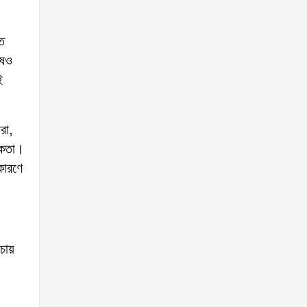
ে
ুষও
ই
রা,
সিকতা।
কারণে
।
 চায়