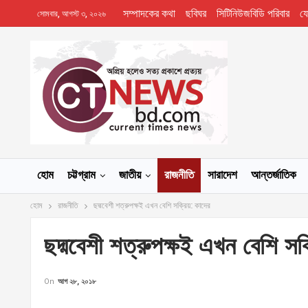
সম্পাদকের কথা
ছবিঘর
সিটিনিউজবিডি পরিবার
য
সোমবার, আগস্ট ৩, ২০২৬
হোম
চট্টগ্রাম
জাতীয়
রাজনীতি
সারাদেশ
আন্তর্জাতিক
হোম
রাজনীতি
ছদ্মবেশী শত্রুপক্ষই এখন বেশি সক্রিয়: কাদের
ছদ্মবেশী শত্রুপক্ষই এখন বেশি সক
On
আগ ২৮, ২০১৮