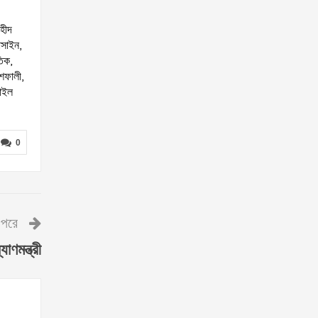
শহীদ
োসাইন,
তিক,
শেফালী,
মাইল
0
পরে
াণমন্ত্রী