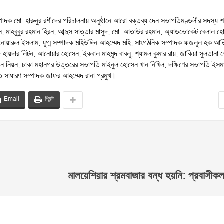
্পাদক মো. হারুনুর রশীদের পরিচালনায় অনুষ্ঠানে আরো বক্তব্য দেন সভাপতিমণ্ডলীর সদস্য 
ন, মাহবুবুর রহমান হিরন, আব্দুস সাত্তার মাসুদ, মো. আতাউর রহমান, অ্যাডভোকেট বেলাল হ
রুল ইসলাম, যুগ্ম সম্পাদক মহিউদ্দিন আহম্মেদ মহি, সাংগঠনিক সম্পাদক ফজলুল হক আ
 হায়দার লিটন, আনোয়ার হোসেন, ইকবাল মাহমুদ বাবলু, শ্যামল কুমার রায়, জাকিয়া সুলতানা 
ান নিয়ন, ঢাকা মহানগর উত্তরের সভাপতি মাইনুল হোসেন খান নিখিল, দক্ষিণের সভাপতি ইস
্ত সাধারণ সম্পাদক জাফর আহম্মেদ রানা প্রমুখ।
Email
প্রিন্ট
মালয়েশিয়ার শ্রমবাজার বন্ধ হয়নি: প্রবাসীকল্য