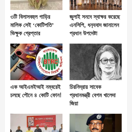
৩টি বিলাসবহুল গাড়ির
জুলাই সনদে স্বাক্ষর করেছে
মালিক সেই ‘কোটিপতি’
এনসিপি, ধন‍্যবাদ জানালেন
ভিক্ষুক গ্রেপ্তার
প্রধান উপদেষ্টা
এক আইএমইআই নম্বরেই
চিরনিদ্রায় সাবেক
চলছে পৌনে ৪ কোটি ফোন!
প্রধানমন্ত্রী বেগম খালেদা
জিয়া