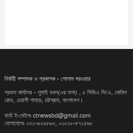
নির্বাহী সম্পাদক ও প্রকাশক - গোলাম সরওয়ার
প্রধান কার্যালয় - লুসাই ভবন(৩য় তলা) , ৫ সিডিএ সি/এ, মোমিন
রোড, চেরাগী পাহাড়, চট্টগ্রাম, বাংলাদেশ।
বার্তা ই-মেইলঃ ctnewsbd@gmail.com
যোগাযোগঃ ০৩১-৬২৬৫৬৩, ০১৮১৮-৪৭১৫৬৮