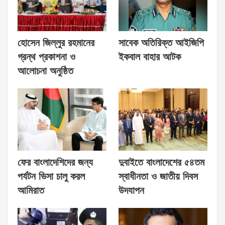
হোসেন জিল্লুর রহমানের
সাবেক অতিরিক্ত আইজিপি
গ্রন্থ প্রকাশনা ও
ইকবাল বাহার আটক
আলোচনা অনুষ্ঠিত
ফের বাংলাদেশিদের জন্য
দুবাইতে বাংলাদেশের ৫৪তম
পর্যটন ভিসা চালু করল
স্বাধীনতা ও জাতীয় দিবস
আমিরাত
উদযাপন