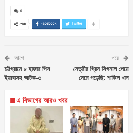
0
Facebook
Twitter
শেয়ার
আগে
পরে
চট্টগ্রামে ৮ হাজার পিস
নেত্রীর গ্রিন সিগনাল পেয়ে
ইয়াবাসহ আটক-৩
নেমে পড়েছি: শাকিল খান
এ বিভাগের আরও খবর