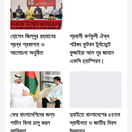
হোসেন জিল্লুর রহমানের
প্রবাসী কর্ণফুলী ঐক্য
গ্রন্থ প্রকাশনা ও
পরিষদ ফুটবল টুর্নামেন্টে
আলোচনা অনুষ্ঠিত
ফুজাইরা আল নূর জাহান
এফসি চ্যাম্পিয়ন।
ফের বাংলাদেশিদের জন্য
দুবাইতে বাংলাদেশের ৫৪তম
পর্যটন ভিসা চালু করল
স্বাধীনতা ও জাতীয় দিবস
আমিরাত
উদযাপন