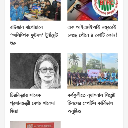
রাউজান বাগোয়ানে
এক আইএমইআই নম্বরেই
‘অলিম্পিক ফুটবল’ টুর্নামেন্ট
চলছে পৌনে ৪ কোটি ফোন!
শুরু
চিরনিদ্রায় সাবেক
কর্ণফুলীতে ন্যাশনাল সিমেন্ট
প্রধানমন্ত্রী বেগম খালেদা
মিলসের স্পোর্টস কার্নিভাল
জিয়া
অনুষ্ঠিত