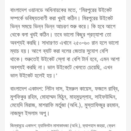
বাংলাদেশ ওয়ানডে অধিনায়কের মতে, ‘মিরপুরের উইকেট
সম্পর্কে ভবিষ্যতবাণী করা খুবই কঠিন। মিরপুরের উইকেট
ভিন্ন সময়ে ভিন্ন ভিন্ন আচরণ শুরু করে। কি হবে আগে
থেকে বলা খুবই কঠিন। তবে ভালো কিছুর প্রত্যাশা তো
অবশ্যই করছি। সাধারণত এখানে ২৫০-৬০ রান হলে ভালো
ম্যাচ হয়। আগে ব্যাট করা দলের জেতার সুযোগ বেশি
থাকে। শুরুতেই উইকেট স্লো বা বেশি টার্ন হবে, এমন আশা
অবশ্যই করছি না। ভাল উইকেটে খেলতে চেয়েছি, এখন
ভাল উইকেট হলেই হয়।’
বাংলাদেশ একাদশ: লিটন দাস, ইমরুল কায়েস, ফজলে রাব্বি,
মুশফিকুর রহিম, মোহাম্মদ মিঠুন, মাহমুদুল্লাহ, সাইফউদ্দিন,
মেহেদি মিরাজ, মাশরাফি মর্তুজা (অধি.), মুস্তাফিজুর রহমান,
নাজমুল ইসলাম অপু।
জিম্বাবুয়ে একাদশ: হ্যামিলটন মাসাকাদজা (অধি.), ক্যাপহাস জহুয়া, ক্রেগ