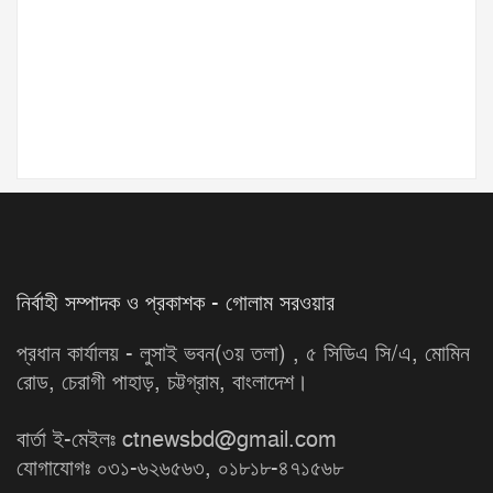
নির্বাহী সম্পাদক ও প্রকাশক - গোলাম সরওয়ার
প্রধান কার্যালয় - লুসাই ভবন(৩য় তলা) , ৫ সিডিএ সি/এ, মোমিন
রোড, চেরাগী পাহাড়, চট্টগ্রাম, বাংলাদেশ।
বার্তা ই-মেইলঃ ctnewsbd@gmail.com
যোগাযোগঃ ০৩১-৬২৬৫৬৩, ০১৮১৮-৪৭১৫৬৮