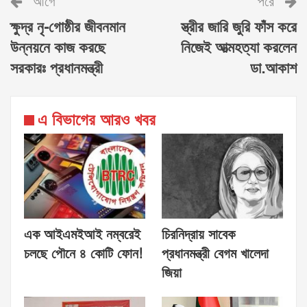
আগে
পরে
ক্ষুদ্র নৃ-গোষ্ঠীর জীবনমান
স্ত্রীর জারি জুরি ফাঁস করে
উন্নয়নে কাজ করছে
নিজেই আত্মহত্যা করলেন
সরকারঃ প্রধানমন্ত্রী
ডা.আকাশ
এ বিভাগের আরও খবর
এক আইএমইআই নম্বরেই
চিরনিদ্রায় সাবেক
চলছে পৌনে ৪ কোটি ফোন!
প্রধানমন্ত্রী বেগম খালেদা
জিয়া