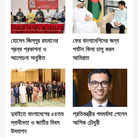
হোসেন জিল্লুর রহমানের
ফের বাংলাদেশিদের জন্য
গ্রন্থ প্রকাশনা ও
পর্যটন ভিসা চালু করল
আলোচনা অনুষ্ঠিত
আমিরাত
দুবাইতে বাংলাদেশের ৫৪তম
প্রতিমন্ত্রীর পদমর্যাদা পেলেন
স্বাধীনতা ও জাতীয় দিবস
আশিক চৌধুরী
উদযাপন