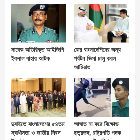
সাবেক অতিরিক্ত আইজিপি
ফের বাংলাদেশিদের জন্য
ইকবাল বাহার আটক
পর্যটন ভিসা চালু করল
আমিরাত
দুবাইতে বাংলাদেশের ৫৪তম
আঘাত না করে বিক্ষোভ
স্বাধীনতা ও জাতীয় দিবস
ছত্রভঙ্গ, রাষ্ট্রপতি পদক