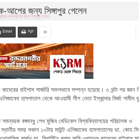
ক-আপের জন্য সিঙ্গাপুর গেলেন
Email
প্রিন্ট
াদেরের বাইপাস সার্জারি সফলভাবে সম্পন্ন হয়েছে। ৩ ঘন্টা পর জ্ঞান 
 এলিজাবেথ হাসপাতাল থেকে আওয়ামী লীগ নেতা ইস্কান্দার মির্জা শামীম ব
া সমন্বয়ক বঙ্গবন্ধু শেখ মুজিব মেডিকেল বিশ্ববিদ্যালয়ের পরিচালক ও
র স্থানীয় সময় সকাল ১০টায় মাউন্ট এলিজাবেথ হাসপাতালের ডা. কোহ সি
থোরাসিক সার্জন ডা. সিবাস্টিন কুমার সামি ওবায়দুল কাদেরের বাইপাস সার