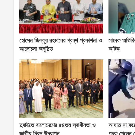
হোসেন জিল্লুর রহমানের গ্রন্থ প্রকাশনা ও
সাবেক অতিরি
আলোচনা অনুষ্ঠিত
আটক
দুবাইতে বাংলাদেশের ৫৪তম স্বাধীনতা ও
আঘাত না করে ব
জাতীয় দিবস উদযাপন
পদক পেলেন স