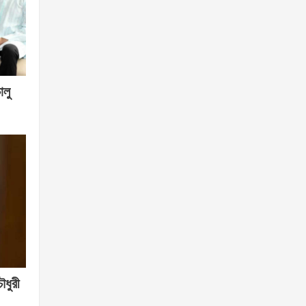
ালু
ৌধুরী