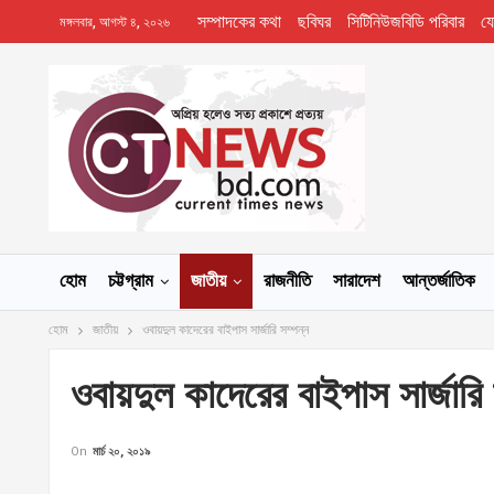
সম্পাদকের কথা
ছবিঘর
সিটিনিউজবিডি পরিবার
য
মঙ্গলবার, আগস্ট ৪, ২০২৬
হোম
চট্টগ্রাম
জাতীয়
রাজনীতি
সারাদেশ
আন্তর্জাতিক
হোম
জাতীয়
ওবায়দুল কাদেরের বাইপাস সার্জারি সম্পন্ন
ওবায়দুল কাদেরের বাইপাস সার্জারি 
On
মার্চ ২০, ২০১৯