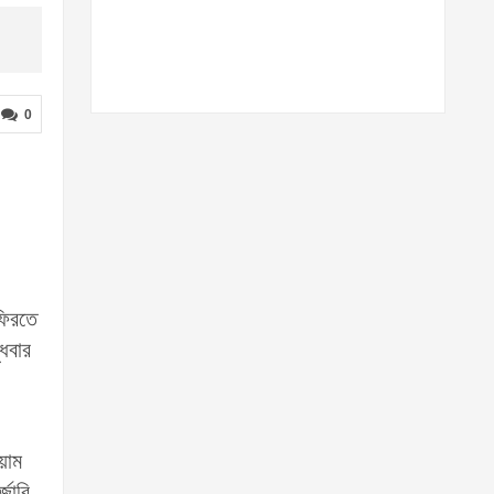
0
ফিরতে
ুধবার
য়াম
্জারি