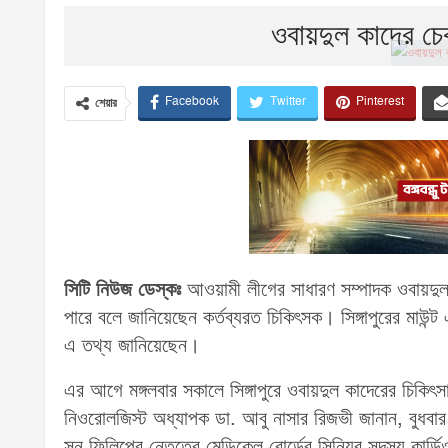
ওবায়দুল কাদের চে
Facebook
Twitter
Pinterest
শেয়ার
সিটি নিউজ ডেস্কঃ
আওয়ামী লীগের সাধারণ সম্পাদক ওবায়দুল ক
পারে বলে জানিয়েছেন কর্তব্যরত চিকিৎসক। সিঙ্গাপুরের মাউন্ট
এ তথ্য জানিয়েছেন।
এর আগে মঙ্গলবার সকালে সিঙ্গাপুরে ওবায়দুল কাদেরের চিকিৎস
নিওরোলজিস্ট অধ্যাপক ডা. আবু নাসার রিজভী জানান, বুধবা
সুন ফিলিপের নেতৃত্বে মেডিকেল বোর্ডের সিনিয়র সদস্য কার্ডিও