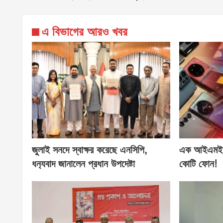
এ বিভাগের আরও খবর
জুলাই সনদে স্বাক্ষর করেছে এনসিপি,
এক আইএমইআ
ধন‍্যবাদ জানালেন প্রধান উপদেষ্টা
কোটি ফোন!