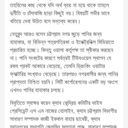
তহবিলের কাছ থেকে যদি অর্থ ব্যয় না হয়ে থাকে তাহলে
দুর্নীতি ও চাঁদাবাজি ছাড়া কিছুই নয়। বিষয়টি গভীর ভাবে
খতিয়ে দেখা উচিত বলে মন্তব্য করেন।
নেতৃবৃন্দ আরও বলেন চট্টগ্রাম নগর জুড়ে পানির জন্য
হাহাকার, যা বিভিন্ন পত্রপত্রিকা ও ইলেক্ট্রনিক্স মিডিয়াতে
প্রচারিত হচ্ছে। কিন্তু ওয়াসা কর্তৃপক্ষ তা স্বীকার করছেন
না। পানি সংকটের কারণে সর্বত্রই টিউবওয়েল স্থাপন যে
রকম প্রকট আকারে বেড়েছে, তেমনি ড্রিংকিং ওয়াটার
ফ্যাক্টরির সংখ্যাও বেড়েছে। তারপরও নগরবাসীর জন্য পানির
প্রাপ্যতা নিশ্চিত হয়নি। সিটি কর্পোরেশনের একটি বড় অংশে
এখনও পানির হাহাকার চলছে।
বিবৃতিতে স্বাক্ষর করেন ক্যাব কেন্দ্রিয় কমিটির ভাইস
প্রেসিডেন্ট এস এম নাজের হোসাইন, ক্যাব চট্টগ্রাম বিভাগীয়
সাধারণ সম্পাদক কাজী ইকবাল বাহার ছাবেরী, ক্যাব
মহানগরের সভাপতি জেসমিন সুলতানা পারু, সাধারণ সম্পাদক