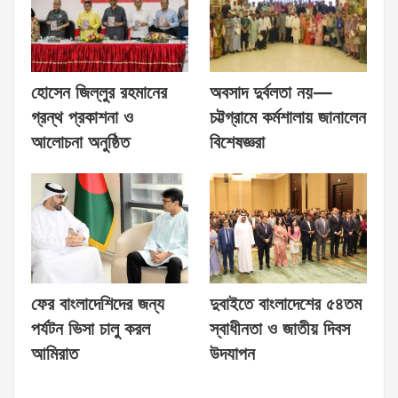
হোসেন জিল্লুর রহমানের
অবসাদ দুর্বলতা নয়—
গ্রন্থ প্রকাশনা ও
চট্টগ্রামে কর্মশালায় জানালেন
আলোচনা অনুষ্ঠিত
বিশেষজ্ঞরা
ফের বাংলাদেশিদের জন্য
দুবাইতে বাংলাদেশের ৫৪তম
পর্যটন ভিসা চালু করল
স্বাধীনতা ও জাতীয় দিবস
আমিরাত
উদযাপন