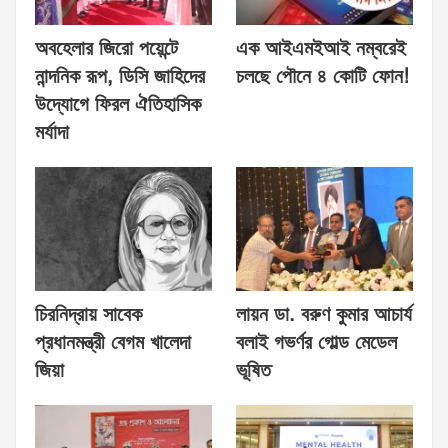
অবহেলার জিরো পয়েন্টে
এক আইএমইআই নম্বরেই
নান্দনিক রূপ, ডিসি জাহিদের
চলছে পৌনে ৪ কোটি ফোন!
উদ্যোগে ফিরল ঐতিহাসিক
মর্যাদা
চিরনিদ্রায় সাবেক
লায়ন ডা. বরুণ কুমার আচার্য
প্রধানমন্ত্রী বেগম খালেদা
বলাই গভর্ণর গোল্ড মেডেল
জিয়া
ভূষিত