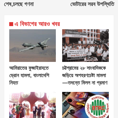
শেষ,চলছে গণনা
ভোটারের সরব উপস্থিতি
এ বিভাগের আরও খবর
আমিরাতের ফুজাইরাহতে
চট্টগ্রামের ২৮ সাংবাদিককে
ড্রোন হামলা, বাংলাদেশি
জড়িয়ে অপহরণচেষ্টা মামলা
নিহত
—তদন্তে মিলল না প্রমাণ