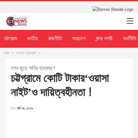
চট্টগ্রাম
জাতীয়
রাজনীতি
সারাদেশ
বন্দর নগরী
অর্থনীতি
হোম
অপরাধ অনুসন্ধান
নগর জুড়ে পানির হাহাকার !
চট্টগ্রামে কোটি টাকার‘ওয়াসা
নাইট’ও দায়িত্বহীনতা !
On
মার্চ ২৪, ২০১৯