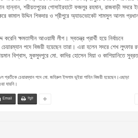
হমান হান্নান, শরীয়তপুরের গোসাইরহাটে ফজলুর রহমান, রাজবাড়ী সদরে ই
কৈরে কামাল উদ্দিন শিকদার ও শ্রীপুরে অ্যাডভোকেট শামসুল আলম প্রধা
দ করেনি ক্ষমতাসীন আওয়ামী লীগ। স্বতন্ত্র প্রার্থী হয়ে নির্বাচনে
ায় চেয়ারম্যান পদে বিজয়ী হয়েছেন তারা। এরা হলেন সদরে শেখ লুৎফার র
োলায়মান বিশ্বাস, মুকসুদপুরে মো. কাদির হোসেন মিয়া ও কাশিয়ানিতে সুব্রত
াঙল প্রতীকে চেয়ারম্যান পদে মো. জহিরুল ইসলাম ভূইয়া শাহিন বিজয়ী হয়েছেন।এছাড়া
াওয়া যায়নি।
Email
প্রিন্ট