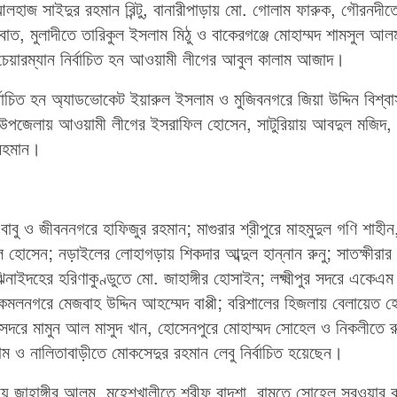
রে আলহাজ সাইদুর রহমান রিন্টু, বানারীপাড়ায় মো. গোলাম ফারুক, গৌরনদীত
াত, মুলাদীতে তারিকুল ইসলাম মিঠু ও বাকেরগঞ্জে মোহাম্মদ শামসুল আল
ায় চেয়ারম্যান নির্বাচিত হন আওয়ামী লীগের আবুল কালাম আজাদ।
নির্বাচিত হন অ্যাডভোকেট ইয়ারুল ইসলাম ও মুজিবনগরে জিয়া উদ্দিন বিশ্ব
হন সদর উপজেলায় আওয়ামী লীগের ইসরাফিল হোসেন, সাটুরিয়ায় আবদুল মজিদ,
 রহমান।
বাবু ও জীবননগরে হাফিজুর রহমান; মাগুরার শ্রীপুরে মাহমুদুল গণি শাহীন
ল হোসেন; নড়াইলের লোহাগড়ায় শিকদার আব্দুল হান্নান রুনু; সাতক্ষীরার
নাইদহের হরিণাকুণ্ডুতে মো. জাহাঙ্গীর হোসাইন; লক্ষ্মীপুর সদরে একেএম
কমলনগরে মেজবাহ উদ্দিন আহম্মেদ বাপ্পী; বরিশালের হিজলায় বেলায়েত 
 সদরে মামুন আল মাসুদ খান, হোসেনপুরে মোহাম্মদ সোহেল ও নিকলীতে র
লাম ও নালিতাবাড়ীতে মোকসেদুর রহমান লেবু নির্বাচিত হয়েছেন।
পেকুয়ায় জাহাঙ্গীর আলম, মহেশখালীতে শরীফ বাদশা, রামুতে সোহেল সরওয়ার