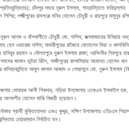
দ্বন্দ্বিতায়); চাঁদপুর সদরে নূরুল ইসলাম, শাহরাস্তিতে ফরিদুল্লাহ
িশির; লক্ষ্মীপুরের রামগঞ্জে মনির হোসেন চৌধুরী ও রায়পুরে মামুনুর রশি
 নূরুল আলম ও বাঁশখালীতে চৌধুরী মো. গালিব; কক্সবাজারের উখিয়ায় অধ্য
্লাহ হেল ওয়ারেজ নাঈম; মাদারীপুরের রাজৈরে মোতালেব মিয়া ও কালকিন
রে হাবিবুর রহমান ও দৌলতপুরে নুরুল ইসলাম রাজা; নরসিংদীর শিবপুরে হার
ে শমসের জামান ভূইয়া রিটন, গাজীপুরের কাপাসিয়ায় আমানত হোসেন খান
াড়ীর বালিয়াকান্দিতে আবুল কালাম আজাদ ও গোয়ালন্দে মো. নুরুল ইসলাম (ব
পজেলায় মোবারক আলী শিকদার, নড়িয়া উপজেলায় একেএম ইসমাইল হক,
েলায় আলমগীর হোসেন মাঝি বিজয়ী হয়েছেন।
র প্রার্থী মুক্তিযোদ্ধা এমএ কুদ্দুছ, দক্ষিণ উপজেলায় এইচএম গিয়া
ন্দ্বিতায় চেয়ারম্যান নির্বাচিত হন।