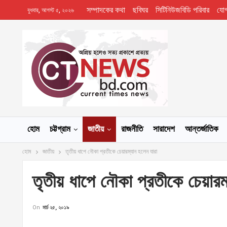
সম্পাদকের কথা
ছবিঘর
সিটিনিউজবিডি পরিবার
যো
বুধবার, আগস্ট ৫, ২০২৬
হোম
চট্টগ্রাম
জাতীয়
রাজনীতি
সারাদেশ
আন্তর্জাতিক
হোম
জাতীয়
তৃতীয় ধাপে নৌকা প্রতীকে চেয়ারম্যান হলেন যারা
তৃতীয় ধাপে নৌকা প্রতীকে চেয়ারম
On
মার্চ ২৫, ২০১৯