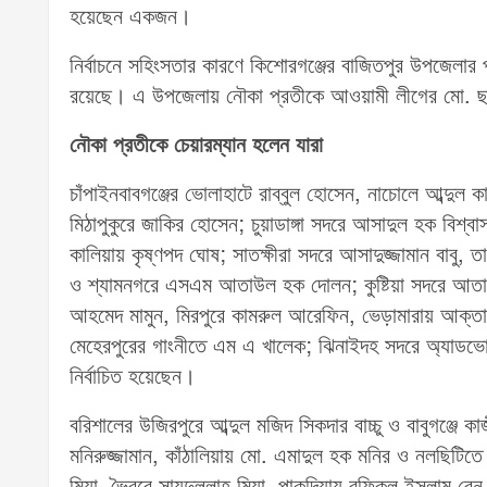
হয়েছেন একজন।
নির্বাচনে সহিংসতার কারণে কিশোরগঞ্জের বাজিতপুর উপজেলার প
রয়েছে। এ উপজেলায় নৌকা প্রতীকে আওয়ামী লীগের মো. 
নৌকা প্রতীকে চেয়ারম্যান হলেন যারা
চাঁপাইনবাবগঞ্জের ভোলাহাটে রাব্বুল হোসেন, নাচোলে আব্দুল ক
মিঠাপুকুরে জাকির হোসেন; চুয়াডাঙ্গা সদরে আসাদুল হক বিশ্বা
কালিয়ায় কৃষ্ণপদ ঘোষ; সাতক্ষীরা সদরে আসাদুজ্জামান বাবু
ও শ্যামনগরে এসএম আতাউল হক দোলন; কুষ্টিয়া সদরে আতাউর
আহমেদ মামুন, মিরপুরে কামরুল আরেফিন, ভেড়ামারায় আক্তারুজ
মেহেরপুরের গাংনীতে এম এ খালেক; ঝিনাইদহ সদরে অ্যাডভোকেট আ
নির্বাচিত হয়েছেন।
বরিশালের উজিরপুরে আব্দুল মজিদ সিকদার বাচ্চু ও বাবুগঞ্জে
মনিরুজ্জামান, কাঁঠালিয়ায় মো. এমাদুল হক মনির ও নলছিটিতে সি
মিয়া, ভৈরবে সায়দুল্লাহ মিয়া, পাকুন্দিয়ায় রফিকুল ইসলাম রে