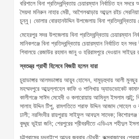
বরিশালে বিনা প্রতিদ্বন্দ্বিতায় চেয়ারম্যান নির্বাচিত হন সদ
সৈয়দা মনিরুন নাহার মেরী, আগৈলঝাড়ায় আব্দুল রইচ সেরনিয়াব
চুন্নু। ভোলার বোরহানউদ্দিন উপজেলায় বিনা প্রতিদ্বন্দ্বিত
মেহেরপুর সদর উপজেলায় বিনা প্রতিদ্বন্দ্বিতায় চেয়ারম্যান 
মানিকগঞ্জে বিনা প্রতিদ্বন্দ্বিতায় চেয়ারম্যান নির্বাচিত 
শিবালয়ে রেজাউর রহমান জানু ও হরিরামপুরে দেওয়ান সাইদুর
স্বতন্ত্র প্রার্থী হিসেবে বিজয়ী হলেন যারা
চুয়াডাঙ্গার আলমডাঙ্গায় আয়ুব হোসেন, দামুড়হুদায় আলী মুনছুর 
মহম্মদপুরে আব্দুল্লাহেল কাফি ও শালিখায় অ্যাডভোকেট কামা
কালীগঞ্জে সাঈদ মেহেদী ও কলারোয়ায় আমিনুল ইসলাম লাল্টু; ঝি
সালাহ উদ্দিন টিপু, রামগতিতে শরাফ উদ্দিন আজাদ সোহেল ও 
ঢালী; নরসিংদীর রায়পুরায় সাইফুল আবদুস সাদেক; কিশোরগঞ্জ
কুদ্দুছ ভুইয়া জনি; শেরপুরের শ্রীবরদীতে এডিএম শহীদুল ইস
চট্টগ্রামের চন্দনাইশে আব্দুর জব্বার চৌধুরী; কক্সবাজারের 