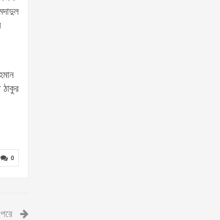
মদাদুল
ন
হমান
 ঠাকুর
0
পরে