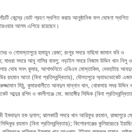
াঁচটি কেন্দ্রে ভোট গ্রহণ স্থগিত করায় আনুষ্ঠানিক ফল ঘোষণা স্থগিত
ছারওয়ার আলম এগিয়ে রয়েছেন।
াদের ও গোমস্তাপুরে হুমায়ুন রেজা; রংপুর সদরে নাছিমা জামান ববি ও
স; মাগুরা সদরে আবু নাসির বাবলু; নড়াইল সদরে নিজাম উদ্দিন খান নিলু ও
, তালায় ঘোষ সনৎ কুমার, আশাশুনিতে এবিএম মোস্তাকিম, দেবহাটায় আবদু
 রহমান আতা (বিনা প্রতিদ্বন্দ্বিতায়), দৌলতপুরে অ্যাডভোকেট এজ
্জামান মিঠু, কুমারখালীতে আবদুল মান্নান খান, খোকসায় সদর উদ্দিন খ
ব্দুর রশিদ ও কালীগঞ্জে মো. জাহাঙ্গীর সিদ্দিক (বিনা প্রতিদ্বন্দ্বিতা
 কাজী ইমদাদুল হক দুলাল; ঝালকাঠি সদরে খান আরিফুর রহমান, রাজাপুরে ম
দ্দিকুর রহমান (বিনা প্রতিদ্বন্দ্বিতায়); কিশোরগঞ্জের কুলিয়ারচরে ইয়াছি
নু, করিমগঞ্জে নাসিরুল ইসলাম খান আওলাদ, ইটনায় কামরুল হাসান, অষ্টগ্