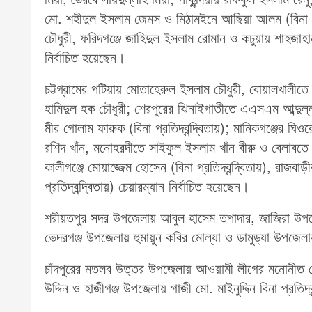
মো. শহীদুল ইসলাম জেমস ও মিঠামইনে আছিয়া আলম (বিনা প্রতি
চৌধুরী, ফরিদগঞ্জে জাহিদুল ইসলাম রোমান ও কচুয়ায় শাহজাহান শ
নির্বাচিত হয়েছেন।
চট্টগ্রামের পটিয়ায় মোতাহেরুল ইসলাম চৌধুরী, বোয়ালখালীতে
হামিদুল হক চৌধুরী; শেরপুরের ঝিনাইগাতীতে এএসএম আব্দুল
মীর গোলাম ফারুক (বিনা প্রতিদ্বন্দ্বিতায়); মানিকগঞ্জের ঘিও
রশিদ খাঁন, মনোহরদীতে সাইফুল ইসলাম খাঁন বীরু ও বেলাবত
কালীগঞ্জে মোয়াজ্জেম হোসেন (বিনা প্রতিদ্বন্দ্বিতায়), রাজব
প্রতিদ্বন্দ্বিতায়) চেয়ারম্যান নির্বাচিত হয়েছেন।
শরীয়তপুর সদর উপজেলায় আবুল হাসেম তপাদার, জাজিরা উ
ভেদরগঞ্জ উপজেলায় হুমায়ুন কবির মোল্যা ও ডামুড্যা উপজ
চাঁদপুরের মতলব উত্তর উপজেলায় আওয়ামী লীগের মনোনীত নৌকা
উদ্দিন ও হাজীগঞ্জ উপজেলায় গাজী মো. মাইনুদ্দিন বিনা প্রতিদ্ব