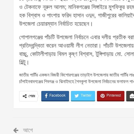
ও টেকনাফে নূরুল আলম; মানিকগঞ্জের সিঙ্গাইরে মুশফিকুর র
হক বিশ্বাস ও পাংশায় ফরিদ হাসান ওদুদ, গাজীপুরের কালিয়া
উপজেলা চেয়ারম্যান নির্বাচিত হয়েছেন।
গোপালগঞ্জের পাঁচটি উপজেলা নির্বাচনে এবার দলীয় প্রতীক বরাদ্
প্রতিদ্বন্দ্বিতা করেন আওয়ামী লীগ নেতারা। পাঁচটি উপজেল
বাচ্চু, কোটালীপাড়ায় বিমল কৃষ্ণ বিশ্বাস, টুঙ্গিপাড়ায় মো. স
হিল্টু।
জাতীয় পার্টির একজন বিজয়ী কিশোরগঞ্জের তাড়াইল উপজেলায় জাতীয় পার্টির ল
চাঁপাইনবাবগঞ্জের শিবগঞ্জ ও ঝিনাইদহে শৈলকুপা উপজেলা নির্বাচনের ফলাফল প
Facebook
Twitter
Pinterest
শেয়ার
আগে