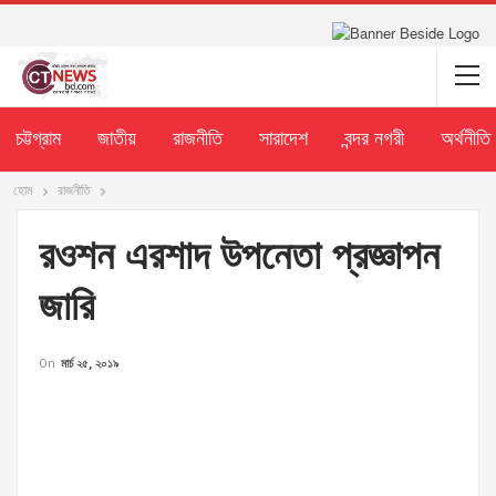
চট্টগ্রাম
জাতীয়
রাজনীতি
সারাদেশ
বন্দর নগরী
অর্থনীতি
হোম
রাজনীতি
রওশন এরশাদ উপনেতা প্রজ্ঞাপন
জারি
On
মার্চ ২৫, ২০১৯