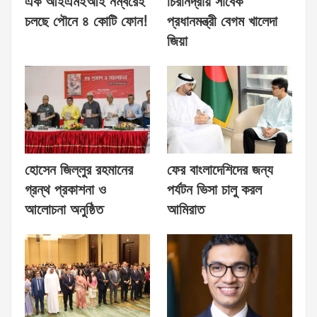
এক আইএমইআই নম্বরেই
চিরনিদ্রায় সাবেক
চলছে পৌনে ৪ কোটি ফোন!
প্রধানমন্ত্রী বেগম খালেদা
জিয়া
হোসেন জিল্লুর রহমানের
ফের বাংলাদেশিদের জন্য
গ্রন্থ প্রকাশনা ও
পর্যটন ভিসা চালু করল
আলোচনা অনুষ্ঠিত
আমিরাত