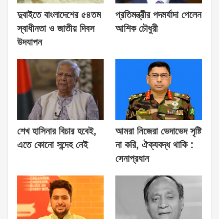
দুবাইতে বাংলাদেশের ৫৪তম
প্রতিমন্ত্রীর পদমর্যাদা পেলেন
স্বাধীনতা ও জাতীয় দিবস
আশিক চৌধুরী
উদযাপন
শেখ হাসিনার বিচার হবেই,
আমরা নিজেরা ভেদাভেদ সৃষ্টি
এতে কোনো সন্দেহ নেই
না করি, ঐক্যবদ্ধ থাকি :
সেনাপ্রধান