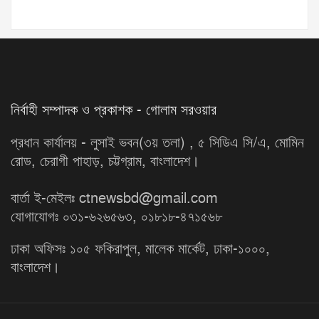
নির্বাহী সম্পাদক ও প্রকাশক - গোলাম সরওয়ার
প্রধান কার্যালয় - লুসাই ভবন(৩য় তলা) , ৫ সিডিএ সি/এ, মোমিন
রোড, চেরাগী পাহাড়, চট্টগ্রাম, বাংলাদেশ।
বার্তা ই-মেইলঃ ctnewsbd@gmail.com
যোগাযোগঃ ০৩১-৬২৬৫৬৩, ০১৮১৮-৪৭১৫৬৮
ঢাকা অফিসঃ ১০৫ ফকিরাপুল, মালেক মার্কেট, ঢাকা-১০০০,
বাংলাদেশ।