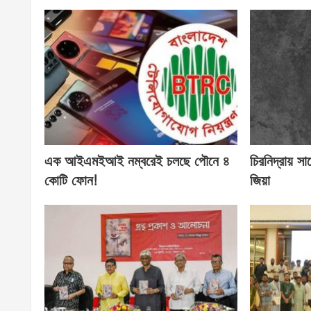
এক আইএমইআই নম্বরেই চলছে পৌনে ৪
চিরনিদ্রায় সা
কোটি ফোন!
জিয়া