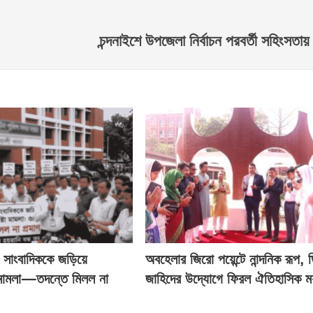
চন্দনাইশে উপজেলা নির্বাচন পরবর্তী সহিংসত
২৮ সাংবাদিককে জড়িয়ে
অবহেলার জিরো পয়েন্টে নান্দনিক রূপ, 
 মামলা—তদন্তে মিলল না
জাহিদের উদ্যোগে ফিরল ঐতিহাসিক মর্