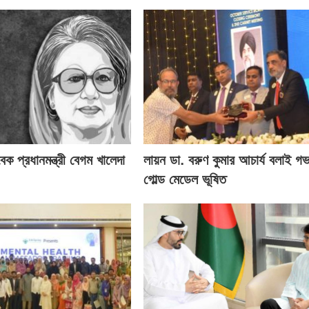
বেক প্রধানমন্ত্রী বেগম খালেদা
লায়ন ডা. বরুণ কুমার আচার্য বলাই গভর
গোল্ড মেডেল ভূষিত