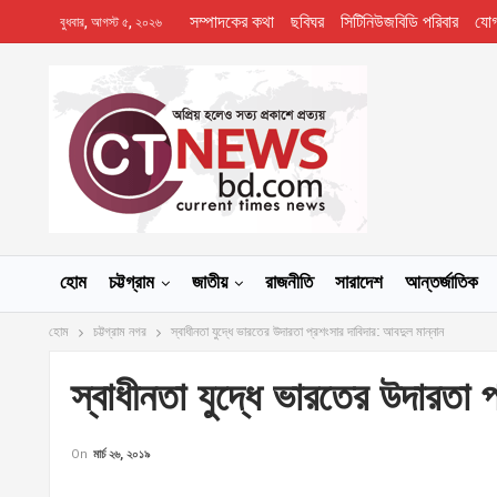
সম্পাদকের কথা
ছবিঘর
সিটিনিউজবিডি পরিবার
যো
বুধবার, আগস্ট ৫, ২০২৬
হোম
চট্টগ্রাম
জাতীয়
রাজনীতি
সারাদেশ
আন্তর্জাতিক
হোম
চট্টগ্রাম নগর
স্বাধীনতা যুদ্ধে ভারতের উদারতা প্রশংসার দাবিদার: আবদুল মান্নান
স্বাধীনতা যুদ্ধে ভারতের উদারতা 
On
মার্চ ২৬, ২০১৯