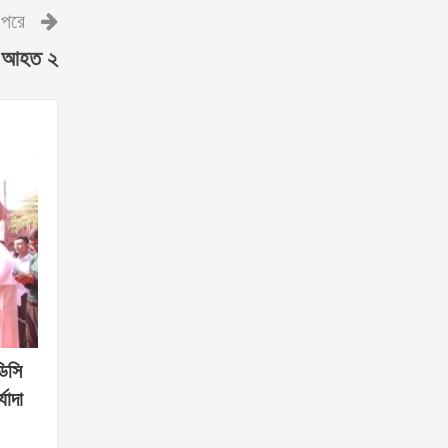
পরে
ায় আহত ২
ডিসি
যাদা