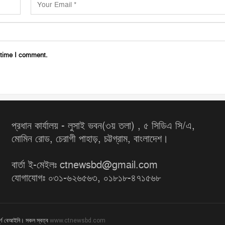
 time I comment.
প্রধান কার্যালয় - লুসাই ভবন(৩য় তলা) , ৫ সিডিএ সি/এ,
মোমিন রোড, চেরাগী পাহাড়, চট্টগ্রাম, বাংলাদেশ।
বার্তা ই-মেইলঃ ctnewsbd@gmail.com
যোগাযোগঃ ০৩১-৬২৬৫৬৩, ০১৮১৮-৪৭১৫৬৮
ূর্ণ বেআইনি। সকল স্বত্ব
www.ctnewsbd.com