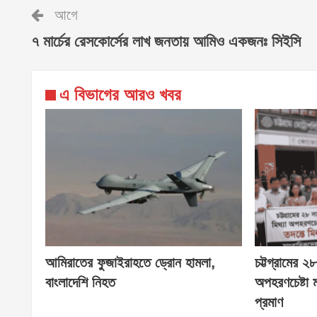
আগে
৭ মার্চের রেসকোর্সের লাখ জনতায় আমিও একজনঃ সিইসি
এ বিভাগের আরও খবর
আমিরাতের ফুজাইরাহতে ড্রোন হামলা,
চট্টগ্রামের 
বাংলাদেশি নিহত
অপহরণচেষ্টা
প্রমাণ