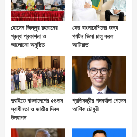
হোসেন জিল্লুর রহমানের
ফের বাংলাদেশিদের জন্য
গ্রন্থ প্রকাশনা ও
পর্যটন ভিসা চালু করল
আলোচনা অনুষ্ঠিত
আমিরাত
দুবাইতে বাংলাদেশের ৫৪তম
প্রতিমন্ত্রীর পদমর্যাদা পেলেন
স্বাধীনতা ও জাতীয় দিবস
আশিক চৌধুরী
উদযাপন