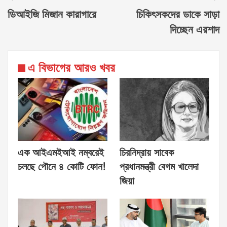
ডিআইজি মিজান কারাগারে
চিকিৎসকদের ডাকে সাড়া
দিচ্ছেন এরশাদ
এ বিভাগের আরও খবর
এক আইএমইআই নম্বরেই
চিরনিদ্রায় সাবেক
চলছে পৌনে ৪ কোটি ফোন!
প্রধানমন্ত্রী বেগম খালেদা
জিয়া