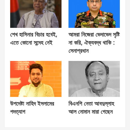
শেখ হাসিনার বিচার হবেই,
আমরা নিজেরা ভেদাভেদ সৃষ্টি
এতে কোনো সন্দেহ নেই
না করি, ঐক্যবদ্ধ থাকি :
সেনাপ্রধান
উপদেষ্টা নাহিদ ইসলামের
বিএনপি নেতা আবদুল্লাহ
পদত্যাগ
আল নোমান মারা গেছেন