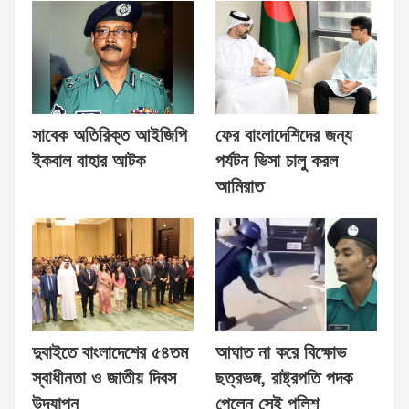
সাবেক অতিরিক্ত আইজিপি
ফের বাংলাদেশিদের জন্য
ইকবাল বাহার আটক
পর্যটন ভিসা চালু করল
আমিরাত
দুবাইতে বাংলাদেশের ৫৪তম
আঘাত না করে বিক্ষোভ
স্বাধীনতা ও জাতীয় দিবস
ছত্রভঙ্গ, রাষ্ট্রপতি পদক
উদযাপন
পেলেন সেই পুলিশ