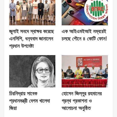
জুলাই সনদে স্বাক্ষর করেছে
এক আইএমইআই নম্বরেই
এনসিপি, ধন‍্যবাদ জানালেন
চলছে পৌনে ৪ কোটি ফোন!
প্রধান উপদেষ্টা
চিরনিদ্রায় সাবেক
হোসেন জিল্লুর রহমানের
প্রধানমন্ত্রী বেগম খালেদা
গ্রন্থ প্রকাশনা ও
জিয়া
আলোচনা অনুষ্ঠিত