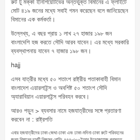
রুট টু মক্কা ইনিশিয়েটিভের অন্তর্ভুক্ত বিমানের এ ফ্লাইটে
মোট ৪১৯ জনের মধ্যে সবাই গমন করেছেন বলে জানিয়েছেন
বিমানের এক কর্মকর্তা।
উল্লেখ্য, এ বছর প্রায় ১ লাখ ২৭ হাজার ১৯৮ জন
বাংলাদেশি হজ করতে সৌদি আরব যাবেন। এর মধ্যে সরকারি
ব্যবস্থাপনায় যাবেন ৭ হাজার ১৯৮ জন।
hajj
এসব যাত্রীর মধ্যে ৫০ শতাংশ রাষ্ট্রীয় পতাকাবাহী বিমান
বাংলাদেশ এয়ারলাইন্স ও অবশিষ্ট ৫০ শতাংশ সৌদি
অ্যারাবিয়ান এয়ারলাইন্স পরিবহন করবে।
আরও পড়ুন > ব্যবসার নামে হজযাত্রীদের সঙ্গে প্রতারণা
করবেন না : রাষ্ট্রপতি
এবার হজযাত্রীদের ঢাকা-জেদ্দা-ঢাকা এবং ঢাকা-মদিনা-ঢাকা রুটে পরিবহনের
জন্য বিমানের চারটি নিজস্ব বোয়িং ৭৭৭-৩০০ইআর উড়োজাহাজ প্রস্তুত