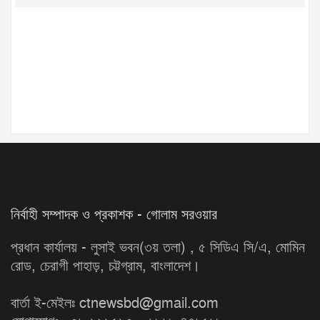
নির্বাহী সম্পাদক ও প্রকাশক - গোলাম সরওয়ার
প্রধান কার্যালয় - লুসাই ভবন(৩য় তলা) , ৫ সিডিএ সি/এ, মোমিন
রোড, চেরাগী পাহাড়, চট্টগ্রাম, বাংলাদেশ।
বার্তা ই-মেইলঃ ctnewsbd@gmail.com