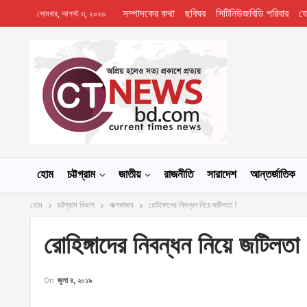
সম্পাদকের কথা
ছবিঘর
সিটিনিউজবিডি পরিবার
য
সোমবার, আগস্ট ৩, ২০২৬
হোম
চট্টগ্রাম
জাতীয়
রাজনীতি
সারাদেশ
আন্তর্জাতিক
হোম
চট্টগ্রাম বিভাগ
কক্সবাজার
রোহিঙ্গাদের নিবন্ধন নিয়ে জটিলতা !
রোহিঙ্গাদের নিবন্ধন নিয়ে জটিলতা 
On
জুলা ৪, ২০১৯