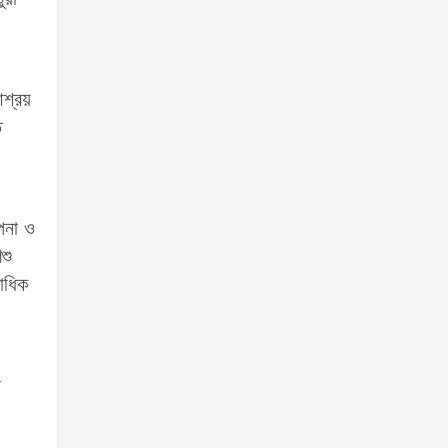
আশ্রয়
ত
াপনা ও
শু
াধিক
া