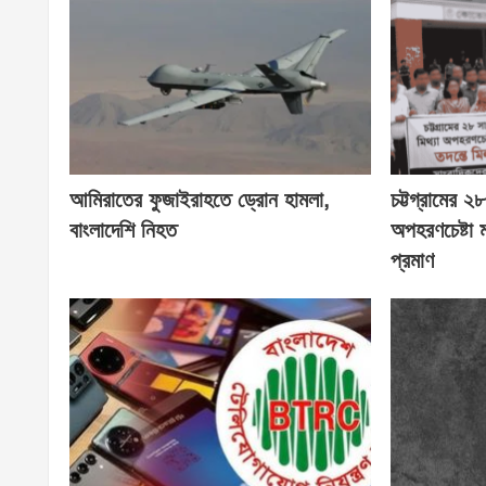
আমিরাতের ফুজাইরাহতে ড্রোন হামলা,
চট্টগ্রামের 
বাংলাদেশি নিহত
অপহরণচেষ্টা
প্রমাণ