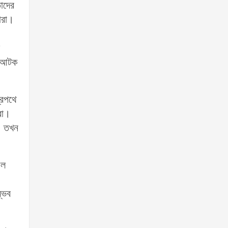
াদের
ারা।
ে আটক
্রপথে
রা।
ে, তখন
ীল
ম্ভব