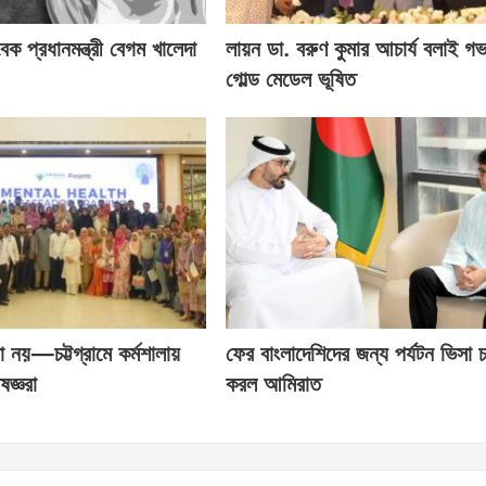
বেক প্রধানমন্ত্রী বেগম খালেদা
লায়ন ডা. বরুণ কুমার আচার্য বলাই গভর
গোল্ড মেডেল ভূষিত
া নয়—চট্টগ্রামে কর্মশালায়
ফের বাংলাদেশিদের জন্য পর্যটন ভিসা চ
ষজ্ঞরা
করল আমিরাত