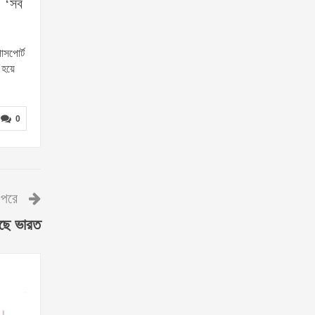
, ‘সব
াসপোর্ট
 হয়ে
0
পরে
েছে ভারত