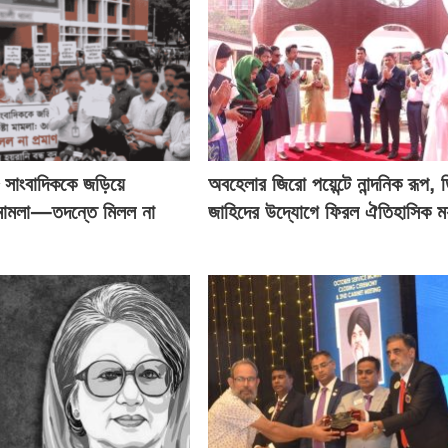
২৮ সাংবাদিককে জড়িয়ে
অবহেলার জিরো পয়েন্টে নান্দনিক রূপ, 
 মামলা—তদন্তে মিলল না
জাহিদের উদ্যোগে ফিরল ঐতিহাসিক মর্