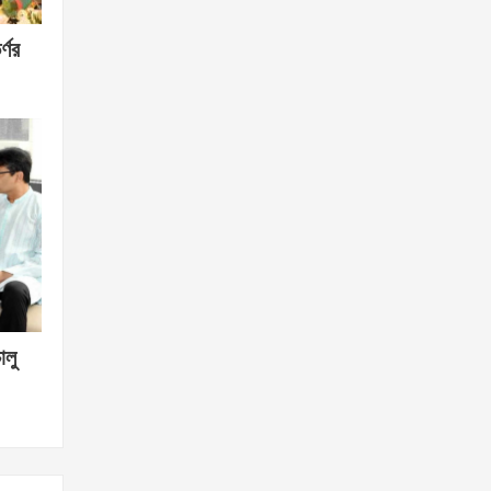
্ণর
ালু