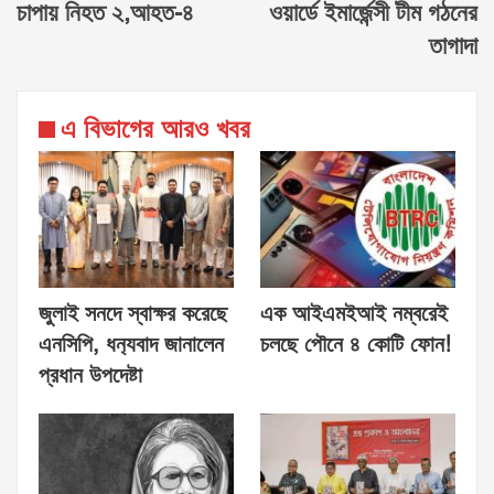
চাপায় নিহত ২,আহত-৪
ওয়ার্ডে ইমার্জেন্সী টীম গঠনের
তাগাদা
এ বিভাগের আরও খবর
জুলাই সনদে স্বাক্ষর করেছে
এক আইএমইআই নম্বরেই
এনসিপি, ধন‍্যবাদ জানালেন
চলছে পৌনে ৪ কোটি ফোন!
প্রধান উপদেষ্টা