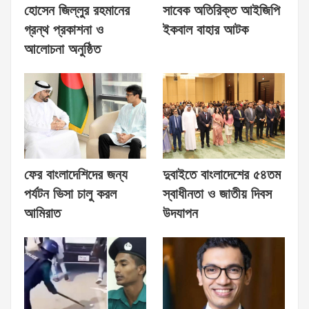
হোসেন জিল্লুর রহমানের
সাবেক অতিরিক্ত আইজিপি
গ্রন্থ প্রকাশনা ও
ইকবাল বাহার আটক
আলোচনা অনুষ্ঠিত
ফের বাংলাদেশিদের জন্য
দুবাইতে বাংলাদেশের ৫৪তম
পর্যটন ভিসা চালু করল
স্বাধীনতা ও জাতীয় দিবস
আমিরাত
উদযাপন