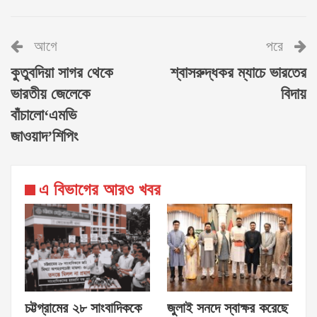
আগে
পরে
কুতুবদিয়া সাগর থেকে
শ্বাসরুদ্ধকর ম্যাচে ভারতের
ভারতীয় জেলেকে
বিদায়
বাঁচালো‘এমভি
জাওয়াদ’শিপিং
এ বিভাগের আরও খবর
চট্টগ্রামের ২৮ সাংবাদিককে
জুলাই সনদে স্বাক্ষর করেছে