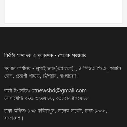
নির্বাহী সম্পাদক ও প্রকাশক - গোলাম সরওয়ার
প্রধান কার্যালয় - লুসাই ভবন(৩য় তলা) , ৫ সিডিএ সি/এ, মোমিন
রোড, চেরাগী পাহাড়, চট্টগ্রাম, বাংলাদেশ।
বার্তা ই-মেইলঃ ctnewsbd@gmail.com
যোগাযোগঃ ০৩১-৬২৬৫৬৩, ০১৮১৮-৪৭১৫৬৮
ঢাকা অফিসঃ ১০৫ ফকিরাপুল, মালেক মার্কেট, ঢাকা-১০০০,
বাংলাদেশ।