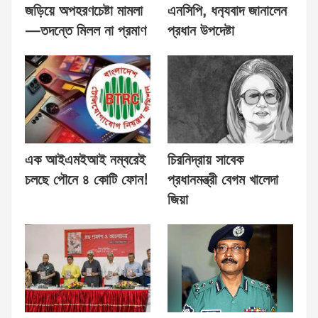
জড়িয়ে অপহরণচেষ্টা মামলা
এনসিপি, ধন‍্যবাদ জানালেন
—তদন্তে মিলল না প্রমাণ
প্রধান উপদেষ্টা
এক আইএমইআই নম্বরেই
চিরনিদ্রায় সাবেক
চলছে পৌনে ৪ কোটি ফোন!
প্রধানমন্ত্রী বেগম খালেদা
জিয়া