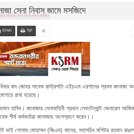
নাজা সেনা নিবাস জামে মসজিদে
Email
প্রিন্ট
বিবার বাদ জোহর সাবেক রাস্ট্রপতি এইচএম এরশাদের প্রথম জানাজা অনু
মাগারে রাখা হয়েছে।
 আহসান হাবিব। জানাজায় সেনাবাহিনী প্রধান লেফটেন্যান্ট জেনারেল আজি
েক শীর্ষ কর্মকর্তারা জানাজায় অংশগ্রহণ করেন।।
 ছোট ভাই গোলাম মোহাম্মদ (জিএম) কাদের, মহাসচিব মশিউর রহমান রাঙা