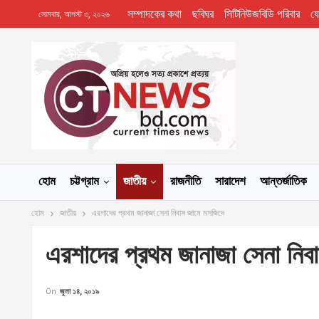
সম্পাদকের কথা
ছবিঘর
সিটিনিউজবিডি পরিবার
য
সোমবার, আগস্ট ৩, ২০২৬
হোম
চট্টগ্রাম
জাতীয়
রাজনীতি
সারাদেশ
আন্তর্জাতিক
হোম
জাতীয়
এরশাদের প্রথম জানাজা সেনা নিবাস জামে মসজিদে
এরশাদের প্রথম জানাজা সেনা নিব
On
জুলা ১৪, ২০১৯