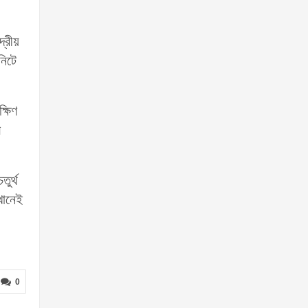
দ্রীয়
নিটে
্ষিণ
ল
ুর্থ
খানেই
0