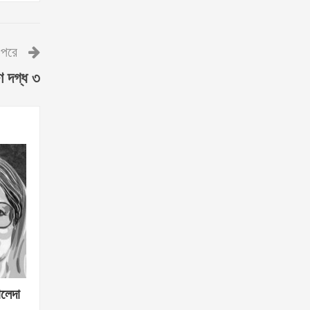
পরে
ণে দগ্ধ ৩
ালেদা