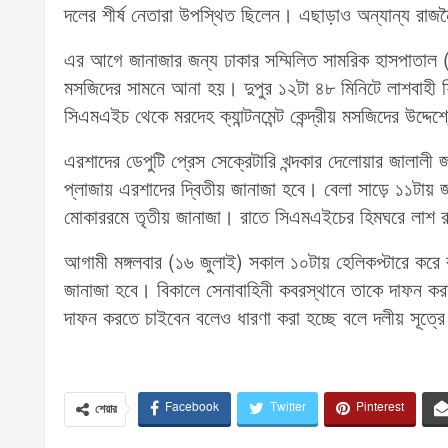
দলের শীর্ষ নেতারা উপস্থিত ছিলেন। এছাড়াও অন্যান্য রা
এর আগে জানাজার জন্য ঢাকার সম্মিলিত সামরিক হাসপাতাল (সিএ
মসজিদের সামনে আনা হয়। দুপুর ১২টা ৪৮ মিনিটে লাশবাহী ফ্রিজ
সিএমএইচ থেকে মরদেহ ক্যান্টনমেন্ট কেন্দ্রীয় মসজিদের উদ্
এরশাদের ডেপুটি প্রেস সেক্রেটারি খন্দকার দেলোয়ার জালাল
প্লাজায় এরশাদের দ্বিতীয় জানাজা হবে। বেলা সাড়ে ১১টায়
মোকাররমে তৃতীয় জানাজা। রাতে সিএমএইচের হিমঘরে লাশ র
আগামী মঙ্গলবার (১৬ জুলাই) সকাল ১০টায় হেলিকপ্টারে করে র
জানাজা হবে। বিকালে সেনাবাহিনী কবরস্থানে তাকে দাফন কর
দাফন করতে চাইবেন বলেও ধারণা করা হচ্ছে বলে দলীয় সূত্র
Facebook
Twitter
Pinterest
শেয়ার