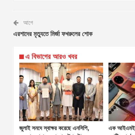
আগে
এরশাদের মৃত্যুতে মির্জা ফখরুলের শোক
এ বিভাগের আরও খবর
জুলাই সনদে স্বাক্ষর করেছে এনসিপি,
এক আইএমইআ