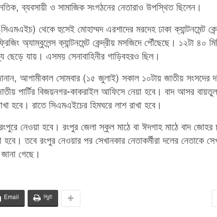
জনৈতিক, ব্যবসায়ী ও সামাজিক সংগঠনের নেতারাও উপস্থিত ছিলেন।
মএইচ) থেকে হুসেই মোহাম্মদ এরশাদের মরদেহ ঢাকা ক্যান্টনমেন্ট কেন্
িং অ্যাম্বুলেন্স ক্যান্টনমেন্ট কেন্দ্রীয় মসজিদে পৌঁছেছে। ১২টা ৪০ মি
দেশ্যে ছেড়ে যায়। এসময় সেনাবাহিনীর গাড়িবহরও ছিল।
ী জানান, আগামীকাল সোমবার (১৫ জুলাই) সকাল ১০টায় জাতীয় সংসদের দক
 জাতীয় পার্টির বিজয়নগর-কাকরাইল আফিসে নেয়া হবে। বাদ আসর বায়তু
াখা হবে। রাতে সিএমএইচের হিমঘরে লাশ রাখা হবে।
ংপুরে নেওয়া হবে। রংপুর জেলা স্কুল মাঠে বা ঈদগাহ মাঠে বাদ জোহর চত
া হবে। তবে রংপুর নেওয়ার পর সেখানকার নেতাকর্মীরা দলের নেতাকে সে
ে জানা গেছে।
Email
প্রিন্ট