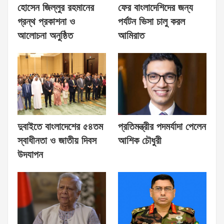
হোসেন জিল্লুর রহমানের
ফের বাংলাদেশিদের জন্য
গ্রন্থ প্রকাশনা ও
পর্যটন ভিসা চালু করল
আলোচনা অনুষ্ঠিত
আমিরাত
দুবাইতে বাংলাদেশের ৫৪তম
প্রতিমন্ত্রীর পদমর্যাদা পেলেন
স্বাধীনতা ও জাতীয় দিবস
আশিক চৌধুরী
উদযাপন