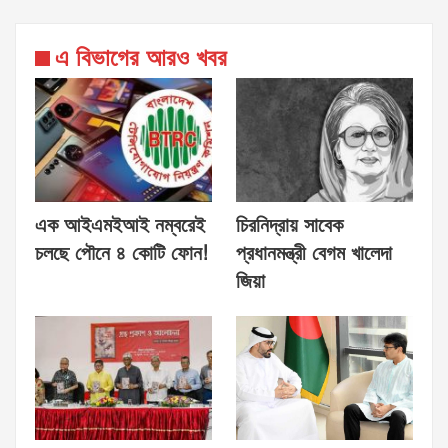
এ বিভাগের আরও খবর
এক আইএমইআই নম্বরেই
চিরনিদ্রায় সাবেক
চলছে পৌনে ৪ কোটি ফোন!
প্রধানমন্ত্রী বেগম খালেদা
জিয়া