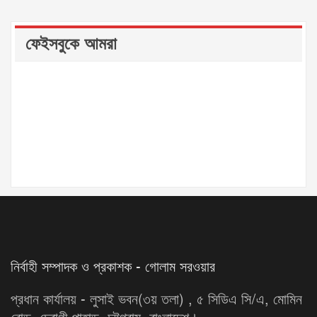
ফেইসবুকে আমরা
নির্বাহী সম্পাদক ও প্রকাশক - গোলাম সরওয়ার
প্রধান কার্যালয় - লুসাই ভবন(৩য় তলা) , ৫ সিডিএ সি/এ, মোমিন