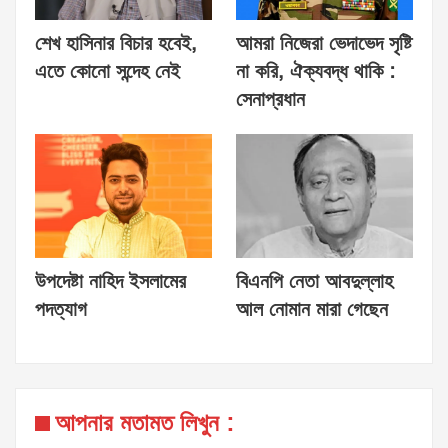
শেখ হাসিনার বিচার হবেই,
আমরা নিজেরা ভেদাভেদ সৃষ্টি
এতে কোনো সন্দেহ নেই
না করি, ঐক্যবদ্ধ থাকি :
সেনাপ্রধান
উপদেষ্টা নাহিদ ইসলামের
বিএনপি নেতা আবদুল্লাহ
পদত্যাগ
আল নোমান মারা গেছেন
আপনার মতামত লিখুন :