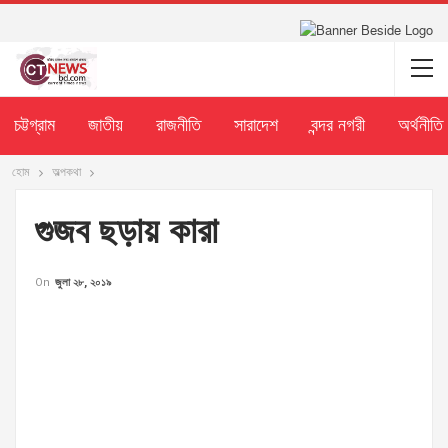
চট্টগ্রাম
জাতীয়
রাজনীতি
সারাদেশ
বন্দর নগরী
অর্থনীতি
হোম
অল্পকথা
গুজব ছড়ায় কারা
On
জুলা ২৮, ২০১৯