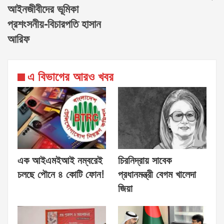
আইনজীবীদের ভূমিকা
প্রশংসনীয়-বিচারপতি হাসান
আরিফ
এ বিভাগের আরও খবর
এক আইএমইআই নম্বরেই
চিরনিদ্রায় সাবেক
চলছে পৌনে ৪ কোটি ফোন!
প্রধানমন্ত্রী বেগম খালেদা
জিয়া