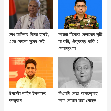
শেখ হাসিনার বিচার হবেই,
আমরা নিজেরা ভেদাভেদ সৃষ্টি
এতে কোনো সন্দেহ নেই
না করি, ঐক্যবদ্ধ থাকি :
সেনাপ্রধান
উপদেষ্টা নাহিদ ইসলামের
বিএনপি নেতা আবদুল্লাহ
পদত্যাগ
আল নোমান মারা গেছেন