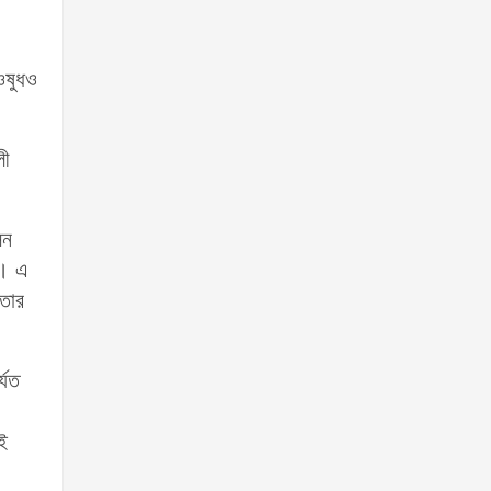
ওষুধও
লী
সন
ে। এ
 তার
্যত
,
ই