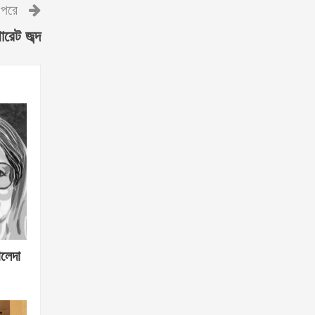
পরে
ারেট জব্দ
ালেদা