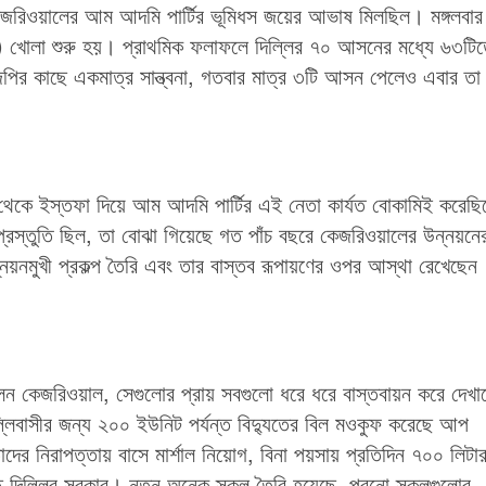
 কেজরিওয়ালের আম আদমি পার্টির ভূমিধস জয়ের আভাষ মিলছিল। মঙ্গলবার
) খোলা শুরু হয়। প্রাথমিক ফলাফলে দিল্লির ৭০ আসনের মধ্যে ৬৩টি
ির কাছে একমাত্র সান্ত্বনা, গতবার মাত্র ৩টি আসন পেলেও এবার তা
পদ থেকে ইস্তফা দিয়ে আম আদমি পার্টির এই নেতা কার্যত বোকামিই করেছি
প্রস্তুতি ছিল, তা বোঝা গিয়েছে গত পাঁচ বছরে কেজরিওয়ালের উন্নয়নে
য়নমুখী প্রকল্প তৈরি এবং তার বাস্তব রূপায়ণের ওপর আস্থা রেখেছেন
িলেন কেজরিওয়াল, সেগুলোর প্রায় সবগুলো ধরে ধরে বাস্তবায়ন করে দেখ
লিবাসীর জন্য ২০০ ইউনিট পর্যন্ত বিদ্যুতের বিল মওকুফ করেছে আপ
াদের নিরাপত্তায় বাসে মার্শাল নিয়োগ, বিনা পয়সায় প্রতিদিন ৭০০ লিটা
য়েছে দিল্লির সরকার। নতুন অনেক স্কুল তৈরি হয়েছে, পুরনো স্কুলগুলোর