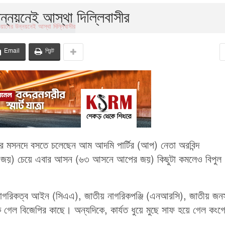
্নয়নেই আস্থা দিল্লিবাসীর
Email
প্রিন্ট
ত্রীর মসনদে বসতে চলেছেন আম আদমি পার্টির (আপ) নেতা অরবিন্দ
র জয়) চেয়ে এবার আসন (৬৩ আসনে আপের জয়) কিছুটা কমলেও বিপুল
।
নাগরিকত্ব আইন (সিএএ), জাতীয় নাগরিকপঞ্জি (এনআরসি), জাতীয় জনস
 গেল বিজেপির কাছে। অন্যদিকে, কার্যত ধুয়ে মুছে সাফ হয়ে গেল কংগ