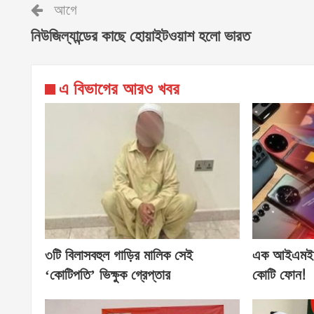
আগে
নিউজিল্যান্ডের কাছে হোয়াইটওয়াশ হলো ভারত
এ বিভাগের আরও খবর
৩টি বিলাসবহুল গাড়ির মালিক সেই
এক আইএমইআ
‘কোটিপতি’ ভিক্ষুক গ্রেপ্তার
কোটি ফোন!