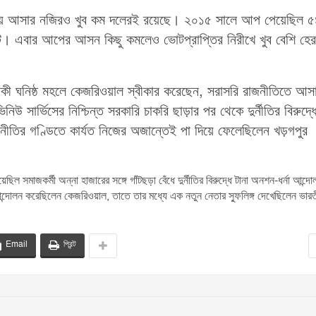
ষমতায় আসার নজিরও খুব কম দলেরই রয়েছে। ২০১৫ সালে আপ পেয়েছিল 
। এবার আপের আসন কিছু কমলেও ভোটপ্রাপ্তির নিরীখে খুব বেশি হে
এমনকী ঘনিষ্ঠ মহলে কেজরিওয়াল স্বীকার করেছেন, সরাসরি রাজনীতিতে আস
িউ সার্ভিসের নিশ্চিন্ত সরকারি চাকরি ছাড়ার পর থেকে দুর্নীতির বিরুদ্ধ
জনীতির গণ্ডিতে কার্যত নিজের অজান্তেই পা দিয়ে ফেলেছিলেন খড়গপুর
সমাজকর্মী অন্না হাজারের সঙ্গে গাঁটছড়া বেঁধে দুর্নীতির বিরুদ্ধে টানা অনশন-ধর্না আন্দ
আন্দোলন করেছিলেন কেজরিওয়াল, তাতে তার মধ্যে এক নতুন নেতার স্ফুলিঙ্গ দেখেছিলেন ভার
Email
প্রিন্ট