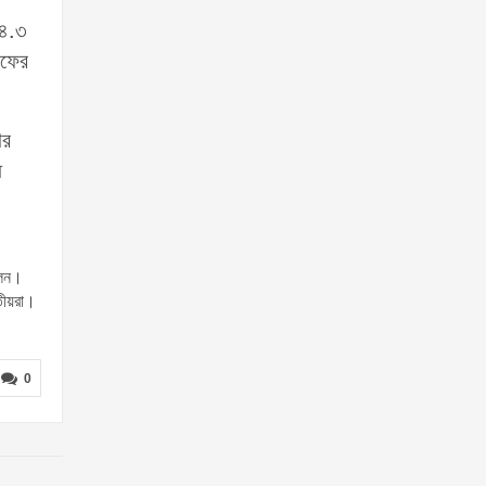
৫৪.৩
রফের
ার
ে
োলন।
তীয়রা।
0