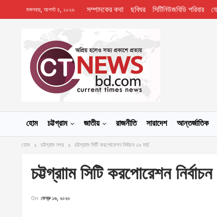
সম্পাদকের কথা
ছবিঘর
সিটিনিউজবিডি পরিবার
য
মঙ্গলবার, আগস্ট ৪, ২০২৬
হোম
চট্টগ্রাম
জাতীয়
রাজনীতি
সারাদেশ
আন্তর্জাতিক
হোম
চট্টগ্রাম নগর
চট্টগ্রাাম সিটি করপোরেশন নির্বাচন ২৯ মার্চ
চট্টগ্রাাম সিটি করপোরেশন নির্বাচন 
On
ফেব্রু ১৬, ২০২০