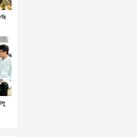
্ণর
ালু