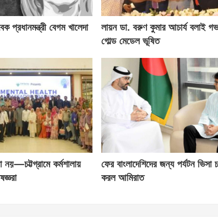
বেক প্রধানমন্ত্রী বেগম খালেদা
লায়ন ডা. বরুণ কুমার আচার্য বলাই গভর
গোল্ড মেডেল ভূষিত
া নয়—চট্টগ্রামে কর্মশালায়
ফের বাংলাদেশিদের জন্য পর্যটন ভিসা চ
ষজ্ঞরা
করল আমিরাত