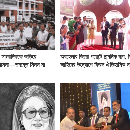
২৮ সাংবাদিককে জড়িয়ে
অবহেলার জিরো পয়েন্টে নান্দনিক রূপ, 
 মামলা—তদন্তে মিলল না
জাহিদের উদ্যোগে ফিরল ঐতিহাসিক মর্