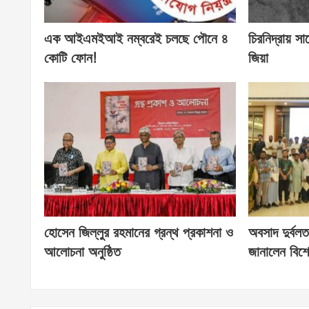
এক আইএমইআই নম্বরেই চলছে পৌনে ৪
চিরনিদ্রায় সা
কোটি ফোন!
জিয়া
হোসেন জিল্লুর রহমানের গ্রন্থ প্রকাশনা ও
অবসাদ দুর্বলত
আলোচনা অনুষ্ঠিত
জানালেন বিশে