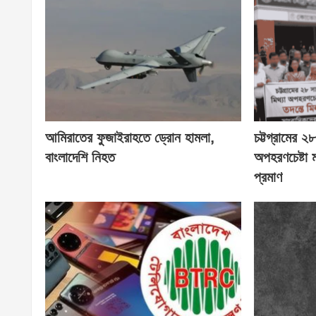
আমিরাতের ফুজাইরাহতে ড্রোন হামলা,
চট্টগ্রামের 
বাংলাদেশি নিহত
অপহরণচেষ্টা
প্রমাণ