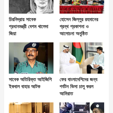
চিরনিদ্রায় সাবেক
হোসেন জিল্লুর রহমানের
প্রধানমন্ত্রী বেগম খালেদা
গ্রন্থ প্রকাশনা ও
জিয়া
আলোচনা অনুষ্ঠিত
সাবেক অতিরিক্ত আইজিপি
ফের বাংলাদেশিদের জন্য
ইকবাল বাহার আটক
পর্যটন ভিসা চালু করল
আমিরাত