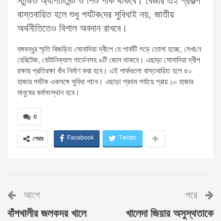
স্টুডিও অ্যাপার্টমেন্ট ও শিশু পার্ক থাকবে। বেজার এই প্রকল্প
বাস্তবায়িত হলে শুধু পর্যটক‌দের সু‌বিধাই নয়, জাতীয়
অর্থনীতিতেও বিশাল অবদান রাখবে।
বঙ্গবন্ধুর স্মৃতি বিজড়িত সোনাদিয়া দ্বীপে যে পার্কটি গড়ে তোলা হচ্ছে, সেখা‌নে
হেরিটেজ, বোটানিক্যাল গার্ডেনসহ ৬টি জোন থাকবে। এছাড়া সোনাদিয়া দ্বীপ
রক্ষায় প্রতিরক্ষা বাঁধ নির্মাণ করা হবে। এই পার্কগুলো বাস্তবায়িত হলে ৪০
হাজার পর্যটক একসঙ্গে সুবিধা পাবে। এছাড়া প্রথম পর্যায়ে প্রায় ১০ হাজার
মানুষের কর্মসংস্থান হবে।
0
Facebook
Twitter
শেয়ার
আগে
পরে
বাঁশখালীর জলকদর খালে
খালেদা জিয়ার অসুস্থতাকে