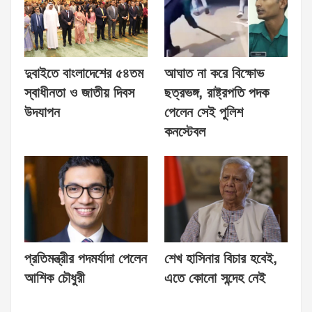
দুবাইতে বাংলাদেশের ৫৪তম
আঘাত না করে বিক্ষোভ
স্বাধীনতা ও জাতীয় দিবস
ছত্রভঙ্গ, রাষ্ট্রপতি পদক
উদযাপন
পেলেন সেই পুলিশ
কনস্টেবল
প্রতিমন্ত্রীর পদমর্যাদা পেলেন
শেখ হাসিনার বিচার হবেই,
আশিক চৌধুরী
এতে কোনো সন্দেহ নেই