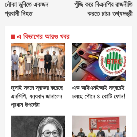
নৌকা ডুবিতে একজন
পুঁজি করে বিএনপির রাজনীতি
প্রবাসী নিহত
করতে চায়ঃ তথ্যমন্ত্রী
এ বিভাগের আরও খবর
জুলাই সনদে স্বাক্ষর করেছে
এক আইএমইআই নম্বরেই
এনসিপি, ধন‍্যবাদ জানালেন
চলছে পৌনে ৪ কোটি ফোন!
প্রধান উপদেষ্টা