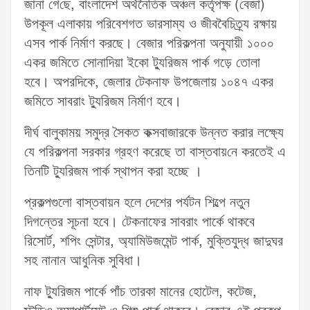
জানা গে‌ছে, বাংলাদেশ অর্থনৈতিক অঞ্চল কর্তৃপক্ষ (বেজা)
উপকূল এলাকায় পরিবেশগত ভারসাম্য ও জীববৈচিত্র্য রক্ষায়
এসব পার্ক নির্মাণ করছে। বেজার পরিকল্পনা অনুযায়ী ১০০০
একর জমিতে সোনাদিয়া ইকো ট্যুরিজম পার্ক গড়ে তোলা
হবে। অপরদিকে, জেলার টেকনাফ উপজেলায় ১০৪৭ একর
জমিতে সাবরাং ট্যুরিজম নির্মাণ হবে।
দীর্ঘ বালুকাময় সমুদ্র সৈকত কক্সবাজারকে উন্নত করার লক্ষ্যে
যে পরিকল্পনা সরকার গ্রহণ করেছে তা বাস্তবায়‌নে করতেই এ
তিনটি ট্যুরিজম পার্ক স্থাপন করা হচ্ছে ।
প্রকল্পগুলো বাস্তবায়ন হলে দেশের পর্যটন শিল্পে নতুন
দিগন্তের সূচনা হবে। টেকনাফের সাবরাং পার্কে থাকবে
রিসোর্ট, শপিং সেন্টার, অ্যামিউজমেন্ট পার্ক, মুক্তিযুদ্ধ জাদুঘর
সহ নানান আধুনিক সুবিধা।
নাফ ট্যুরিজম পার্কে পাঁচ তারকা মানের হোটেল, কটেজ,