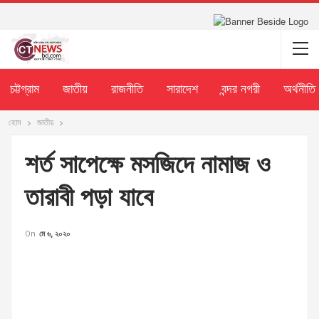
চট্টগ্রাম
জাতীয়
রাজনীতি
সারাদেশ
বন্দর নগরী
অর্থনীতি
হোম
জাতীয়
শর্ত সাপেক্ষে মসজিদে নামাজ ও
তারাবী পড়া যাবে
On
মে ৬, ২০২০