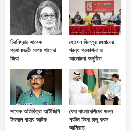
চিরনিদ্রায় সাবেক
হোসেন জিল্লুর রহমানের
প্রধানমন্ত্রী বেগম খালেদা
গ্রন্থ প্রকাশনা ও
জিয়া
আলোচনা অনুষ্ঠিত
সাবেক অতিরিক্ত আইজিপি
ফের বাংলাদেশিদের জন্য
ইকবাল বাহার আটক
পর্যটন ভিসা চালু করল
আমিরাত