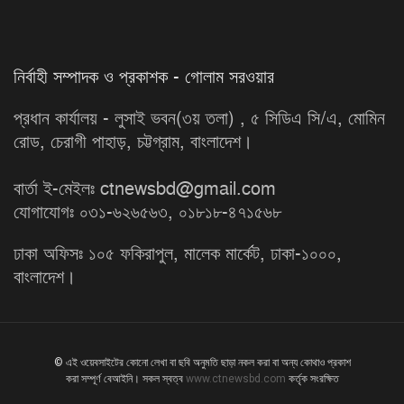
নির্বাহী সম্পাদক ও প্রকাশক - গোলাম সরওয়ার
প্রধান কার্যালয় - লুসাই ভবন(৩য় তলা) , ৫ সিডিএ সি/এ, মোমিন
রোড, চেরাগী পাহাড়, চট্টগ্রাম, বাংলাদেশ।
বার্তা ই-মেইলঃ ctnewsbd@gmail.com
যোগাযোগঃ ০৩১-৬২৬৫৬৩, ০১৮১৮-৪৭১৫৬৮
ঢাকা অফিসঃ ১০৫ ফকিরাপুল, মালেক মার্কেট, ঢাকা-১০০০,
বাংলাদেশ।
© এই ওয়েবসাইটের কোনো লেখা বা ছবি অনুমতি ছাড়া নকল করা বা অন্য কোথাও প্রকাশ
করা সম্পূর্ণ বেআইনি। সকল স্বত্ব
www.ctnewsbd.com
কর্তৃক সংরক্ষিত