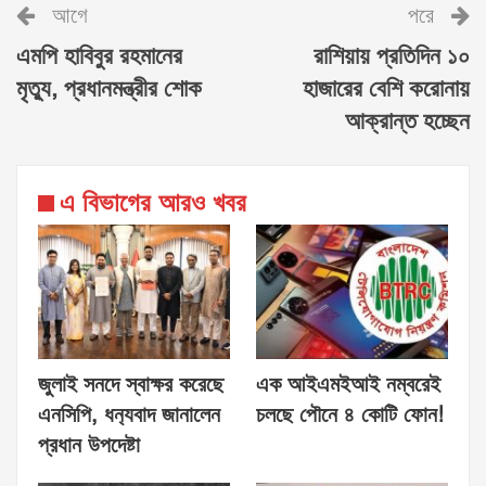
আগে
পরে
এমপি হাবিবুর রহমানের
রাশিয়ায় প্রতিদিন ১০
মৃত্যু, প্রধানমন্ত্রীর শোক
হাজারের বেশি করোনায়
আক্রান্ত হচ্ছেন
এ বিভাগের আরও খবর
জুলাই সনদে স্বাক্ষর করেছে
এক আইএমইআই নম্বরেই
এনসিপি, ধন‍্যবাদ জানালেন
চলছে পৌনে ৪ কোটি ফোন!
প্রধান উপদেষ্টা