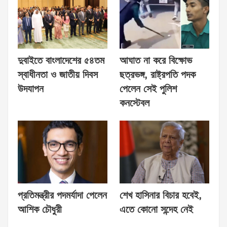
দুবাইতে বাংলাদেশের ৫৪তম
আঘাত না করে বিক্ষোভ
স্বাধীনতা ও জাতীয় দিবস
ছত্রভঙ্গ, রাষ্ট্রপতি পদক
উদযাপন
পেলেন সেই পুলিশ
কনস্টেবল
প্রতিমন্ত্রীর পদমর্যাদা পেলেন
শেখ হাসিনার বিচার হবেই,
আশিক চৌধুরী
এতে কোনো সন্দেহ নেই