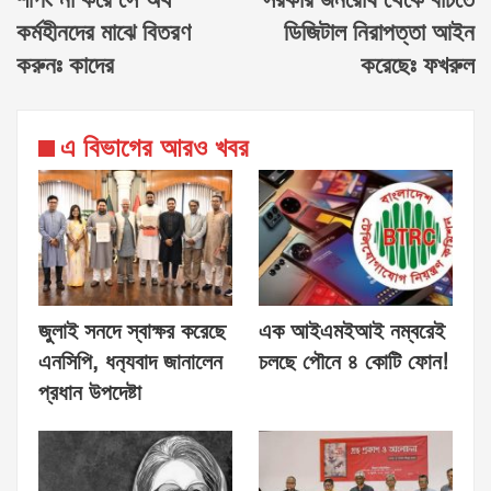
শপিং না করে সে অর্থ
সরকার জনরোষ থেকে বাঁচতে
কর্মহীনদের মাঝে বিতরণ
ডিজিটাল নিরাপত্তা আইন
করুনঃ কাদের
করেছেঃ ফখরুল
এ বিভাগের আরও খবর
জুলাই সনদে স্বাক্ষর করেছে
এক আইএমইআই নম্বরেই
এনসিপি, ধন‍্যবাদ জানালেন
চলছে পৌনে ৪ কোটি ফোন!
প্রধান উপদেষ্টা