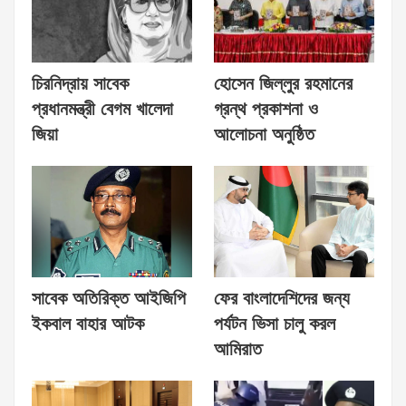
চিরনিদ্রায় সাবেক
হোসেন জিল্লুর রহমানের
প্রধানমন্ত্রী বেগম খালেদা
গ্রন্থ প্রকাশনা ও
জিয়া
আলোচনা অনুষ্ঠিত
সাবেক অতিরিক্ত আইজিপি
ফের বাংলাদেশিদের জন্য
ইকবাল বাহার আটক
পর্যটন ভিসা চালু করল
আমিরাত