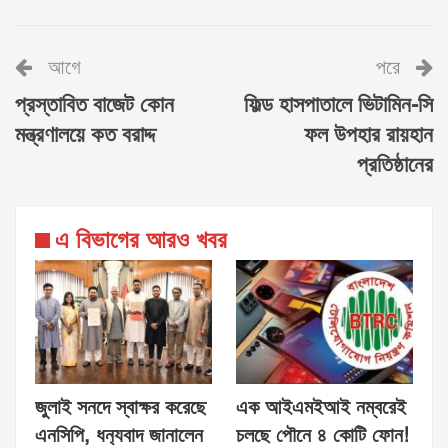
আগে
পরে
প্রস্তাবিত বাজেট কোন
ফিল্ড হাসপাতালে ভিটামিন-সি
মন্ত্রণালয়ে কত বরাদ্দ
ফল উপহার রায়হান
প্রতিষ্ঠানের
এ বিভাগের আরও খবর
জুলাই সনদে স্বাক্ষর করেছে
এক আইএমইআই নম্বরেই
এনসিপি, ধন‍্যবাদ জানালেন
চলছে পৌনে ৪ কোটি ফোন!