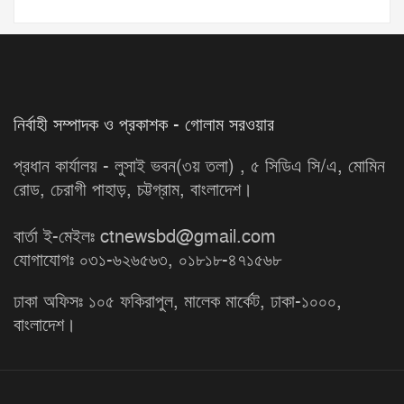
নির্বাহী সম্পাদক ও প্রকাশক - গোলাম সরওয়ার
প্রধান কার্যালয় - লুসাই ভবন(৩য় তলা) , ৫ সিডিএ সি/এ, মোমিন
রোড, চেরাগী পাহাড়, চট্টগ্রাম, বাংলাদেশ।
বার্তা ই-মেইলঃ ctnewsbd@gmail.com
যোগাযোগঃ ০৩১-৬২৬৫৬৩, ০১৮১৮-৪৭১৫৬৮
ঢাকা অফিসঃ ১০৫ ফকিরাপুল, মালেক মার্কেট, ঢাকা-১০০০,
বাংলাদেশ।