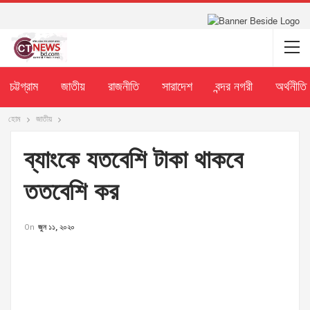
চট্টগ্রাম
জাতীয়
রাজনীতি
সারাদেশ
বন্দর নগরী
অর্থনীতি
হোম
জাতীয়
ব্যাংকে যতবেশি টাকা থাকবে
ততবেশি কর
On
জুন ১১, ২০২০