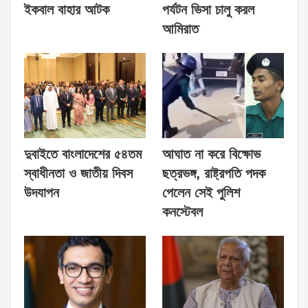
ইকবাল বাহার আটক
পর্যটন ভিসা চালু করল
আমিরাত
দুবাইতে বাংলাদেশের ৫৪তম
আঘাত না করে বিক্ষোভ
স্বাধীনতা ও জাতীয় দিবস
ছত্রভঙ্গ, রাষ্ট্রপতি পদক
উদযাপন
পেলেন সেই পুলিশ
কনস্টেবল