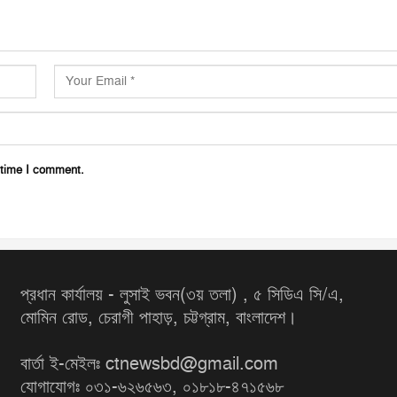
 time I comment.
প্রধান কার্যালয় - লুসাই ভবন(৩য় তলা) , ৫ সিডিএ সি/এ,
মোমিন রোড, চেরাগী পাহাড়, চট্টগ্রাম, বাংলাদেশ।
বার্তা ই-মেইলঃ ctnewsbd@gmail.com
যোগাযোগঃ ০৩১-৬২৬৫৬৩, ০১৮১৮-৪৭১৫৬৮