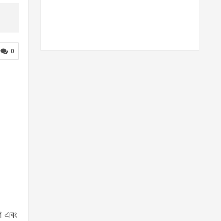
0
াশ এবং