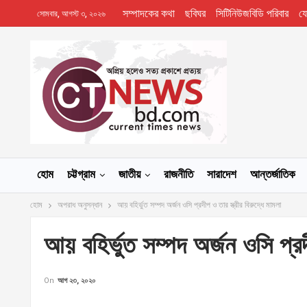
সম্পাদকের কথা
ছবিঘর
সিটিনিউজবিডি পরিবার
য
সোমবার, আগস্ট ৩, ২০২৬
হোম
চট্টগ্রাম
জাতীয়
রাজনীতি
সারাদেশ
আন্তর্জাতিক
হোম
অপরাধ অনুসন্ধান
আয় বহির্ভুত সম্পদ অর্জন ওসি প্রদীপ ও তার স্ত্রীর বিরুদ্ধে মামলা
আয় বহির্ভুত সম্পদ অর্জন ওসি প্রদী
On
আগ ২৩, ২০২০