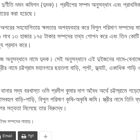
েছে দুর্ণীতি দমন কমিশন (দুদক)। প্রদীপের সম্পদ অনুসন্ধান এবং প্রাথমি
 দায়ের করা হয়েছে।
একে অপরের সহযোগিতায় ক্ষমতার অপব্যবহার করে বিপুল পরিমাণ সম্পদের ম
 ১৩ লাখ ১৩ হাজার ১৭৫ টাকার সম্পদের তথ্য গোপন করে এবং তিন কোট
থ্য প্রদান করে।
ঁজে অনুসন্ধানে নামে দুদক। সেই অনুসন্ধানে এই দুইজনের নামে-বেনামে
্রীর নামে চট্টগ্রাম মহানগরে ছয়তলা বাড়ি, প্লট, ফ্ল্যাট, একাধিক গাড়ি 
ানার সদ্য বরখাস্ত ওসি প্রদীপ কুমার দাশ অবৈধ অর্থে চট্টগ্রামে গড়ে
াসবহুল বাড়ি-গাড়ি, বিপুল পরিমাণ কৃষি-অকৃষি জমি। স্ত্রীর নামে তিনি ব্
ের সত্যতা মিলেছে তার বিরুদ্ধে।
অবৈধ সম্পদের পাহাড়।
Email
প্রিন্ট