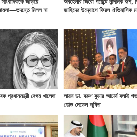
২৮ সাংবাদিককে জড়িয়ে
অবহেলার জিরো পয়েন্টে নান্দনিক রূপ, 
 মামলা—তদন্তে মিলল না
জাহিদের উদ্যোগে ফিরল ঐতিহাসিক মর্
বেক প্রধানমন্ত্রী বেগম খালেদা
লায়ন ডা. বরুণ কুমার আচার্য বলাই গভর
গোল্ড মেডেল ভূষিত