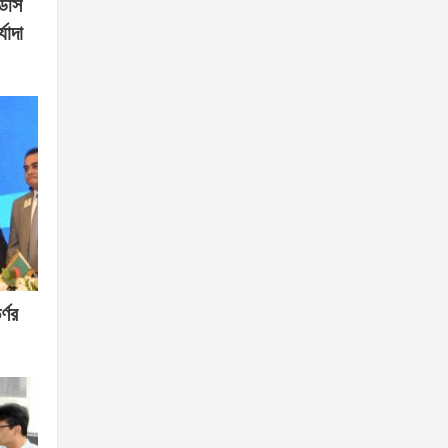
ডিসি
যাদা
্ণর