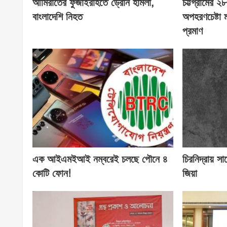
আমিরাতের ফুজাইরাহতে ড্রোন হামলা,
চট্টগ্রামের 
বাংলাদেশি নিহত
অপহরণচেষ্টা
প্রমাণ
এক আইএমইআই নম্বরেই চলছে পৌনে ৪
চিরনিদ্রায় সা
কোটি ফোন!
জিয়া