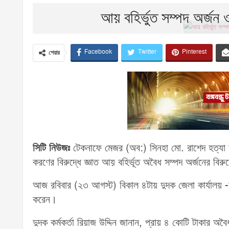
আয় বহির্ভুত সম্পদ অর্জন ওস
Facebook
Twitter
Pinterest
শেয়ার
সিটি নিউজঃ
টেকনাফে মেজর (অব:) সিনহা মো. রাশেদ হত্যা মা
করণের বিরুদ্ধে জ্ঞাত আয় বহির্ভূত অবৈধ সম্পদ অর্জনের বিরু
আজ রবিবার (২৩ আগস্ট) বিকাল ৪টায় দুদক জেলা কার্যালয় -চট
করেন।
দুদক কর্মকর্তা রিয়াজ উদ্দিন জানান, প্রায় ৪ কোটি টাকার অ