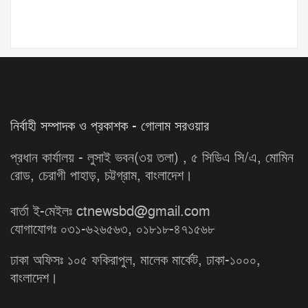
নির্বাহী সম্পাদক ও প্রকাশক - গোলাম সরওয়ার
প্রধান কার্যালয় - লুসাই ভবন(৩য় তলা) , ৫ সিডিএ সি/এ, মোমিন
রোড, চেরাগী পাহাড়, চট্টগ্রাম, বাংলাদেশ।
বার্তা ই-মেইলঃ ctnewsbd@gmail.com
যোগাযোগঃ ০৩১-৬২৬৫৬৩, ০১৮১৮-৪৭১৫৬৮
ঢাকা অফিসঃ ১০৫ ফকিরাপুল, মালেক মার্কেট, ঢাকা-১০০০,
বাংলাদেশ।