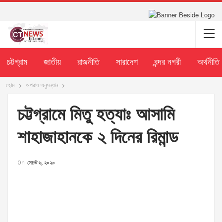
চট্টগ্রাম
জাতীয়
রাজনীতি
সারাদেশ
বন্দর নগরী
অর্থনীতি
হোম
অপরাধ অনুসন্ধান
চট্টগ্রামে মিতু হত্যাঃ আসামি
শাহাজাহানকে ২ দিনের রিমান্ড
On
সেপ্টে ৬, ২০২০