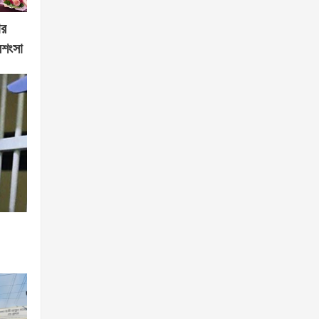
ার
রশংসা