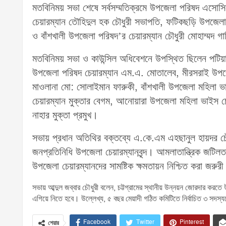
মতবিনিময় সভা শেষে সর্বসম্মতিক্রমে উপজেলা পরিষদ এসোস
চেয়ারম্যান তৌহিদুল হক চৌধুরী সভাপতি, ফটিকছড়ি উপজেলা 
ও বাঁশখালী উপজেলা পরিষদ’র চেয়ারম্যান চৌধুরী মোহাম্মদ গা
মতবিনিময় সভা ও কাউন্সিল অধিবেশনে উপস্থিত ছিলেন পটিয়া
উপজেলা পরিষদ চেয়ারম্যান এম.এ. মোতালেব, মীরসরাই উপজেল
মাওলানা মো: সোলাইমান ফারুকী, বাঁশখালী উপজেলা মহিলা 
চেয়ারম্যান মুক্তার বেগম, আনোয়ারা উপজেলা মহিলা ভাইস চ
নাহার মুক্তা প্রমুখ।
সভায় প্রধান অতিথির বক্তব্যে এ.কে.এম এহছানুল হায়দর চৌধু
জনপ্রতিনিধি উপজেলা চেয়ারম্যানবৃন্দ। আমলাতান্ত্রিক জটিলতা
উপজেলা চেয়ারম্যানদের সামষ্টিক ক্ষমতায়ন নিশ্চিত করা জরুর
সভায় আব্দুল জব্বার চৌধুরী বলেন, চট্টগ্রামের স্থানীয় উন্নয়ন জোরদার করতে
এগিয়ে নিতে হবে। উল্লেখ্য, ৫ বছর মেয়াদী গঠিত কমিটিতে নির্বাচিত ৩ সদস্যকে 
Facebook
Twitter
Pinterest
শেয়ার