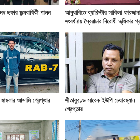
দ ছফার জন্মবার্ষিকী পালন
আবুধাবিতে ব্যারিস্টার সাকিলা ফারজান
সংবর্ধনায় স্বৈরাচার বিরোধী ভূমিকার প্
্ষণ মামলার আসামি গ্রেপ্তার
সীতাকুণ্ডে সাবেক ইউপি চেয়ারম্যান
গ্রেপ্তার