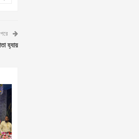
পরে
োতা হ্যায়