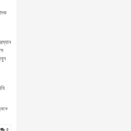
পাদক
রম্যান
ইস
বুন
িধি
্রাকে
0