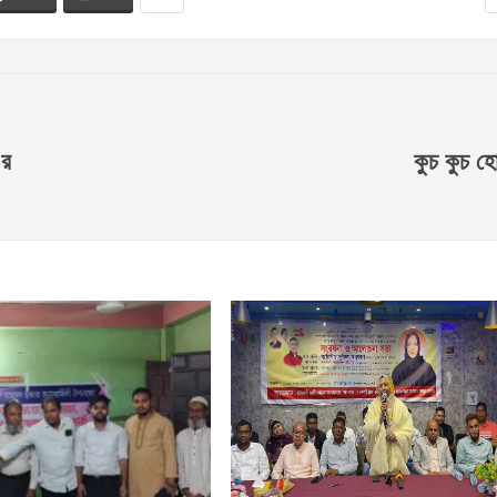
’র
কুচ ‍কুচ হ