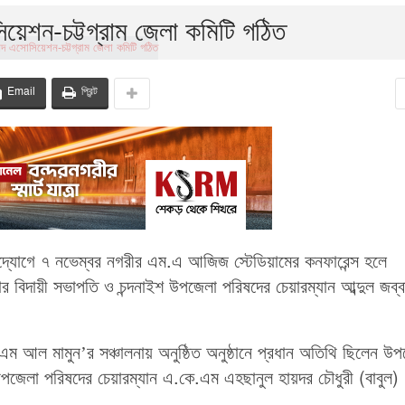
েশন-চট্টগ্রাম জেলা কমিটি গঠিত
Email
প্রিন্ট
্যোগে ৭ নভেম্বর নগরীর এম.এ আজিজ স্টেডিয়ামের কনফারেন্স হলে
র বিদায়ী সভাপতি ও চন্দনাইশ উপজেলা পরিষদের চেয়ারম্যান আব্দুল জব্ব
.এম আল মামুন’র সঞ্চালনায় অনুষ্ঠিত অনুষ্ঠানে প্রধান অতিথি ছিলেন উ
পজেলা পরিষদের চেয়ারম্যান এ.কে.এম এহছানুল হায়দর চৌধুরী (বাবুল)