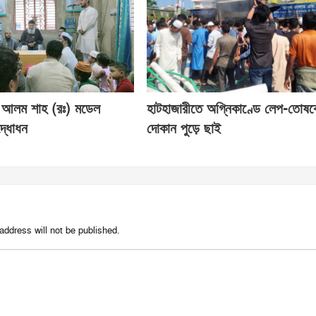
 আলম শাহ (রঃ) মডেল
হাটহাজারীতে অগ্নিকাণ্ডে লেপ-তোষ
্ধোধন
দোকান পুড়ে ছাই
address will not be published.