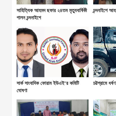
সাহিত্যিক আহমদ ছফার ২৪তম মৃত্যুবার্ষিকী
চন্দনাইশে আহম
পালন চন্দনাইশে
সার্ক সাংবাদিক ফোরাম ইউএই’র কমিটি
চট্টগ্রামে ধর
ঘোষণা