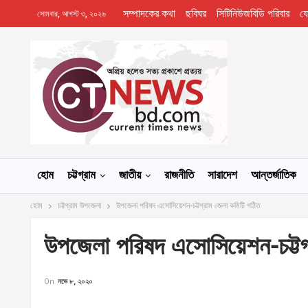
সম্পাদকের কথা
ছবিঘর
সিটিনিউজবিডি পরিবার
য
সোমবার, আগস্ট ৩, ২০২৬
হোম
চট্টগ্রাম
জাতীয়
রাজনীতি
সারাদেশ
আন্তর্জাতিক
হোম
চট্টগ্রাম উপজেলা
উপজেলা পরিষদ এসোসিয়েশন-চট্টগ্রাম জেলা কমিটি গঠিত
উপজেলা পরিষদ এসোসিয়েশন-চট্টগ
On
নভে ৮, ২০২০