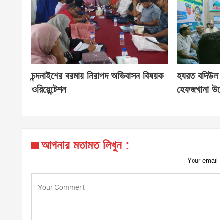
চন্দনাইশের বরমায় নিরাপদ অভিবাসন বিষয়ক
হযরত বদিউল
ওরিয়েন্টেশন
হেফজখানা উদ
আপনার মতামত লিখুন :
Your email 