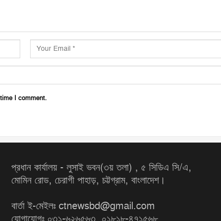
 time I comment.
প্রধান কার্যালয় - লুসাই ভবন(৩য় তলা) , ৫ সিডিএ সি/এ,
মোমিন রোড, চেরাগী পাহাড়, চট্টগ্রাম, বাংলাদেশ।
বার্তা ই-মেইলঃ ctnewsbd@gmail.com
যোগাযোগঃ ০৩১-৬২৬৫৬৩, ০১৮১৮-৪৭১৫৬৮