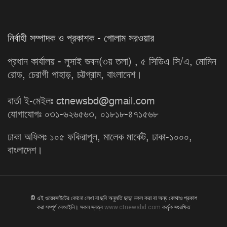
নির্বাহী সম্পাদক ও প্রকাশক - গোলাম সরওয়ার
প্রধান কার্যালয় - লুসাই ভবন(৩য় তলা) , ৫ সিডিএ সি/এ, মোমিন
রোড, চেরাগী পাহাড়, চট্টগ্রাম, বাংলাদেশ।
বার্তা ই-মেইলঃ ctnewsbd@gmail.com
যোগাযোগঃ ০৩১-৬২৬৫৬৩, ০১৮১৮-৪৭১৫৬৮
ঢাকা অফিসঃ ১০৫ ফকিরাপুল, মালেক মার্কেট, ঢাকা-১০০০,
বাংলাদেশ।
© এই ওয়েবসাইটের কোনো লেখা বা ছবি অনুমতি ছাড়া নকল করা বা অন্য কোথাও প্রকাশ
করা সম্পূর্ণ বেআইনি। সকল স্বত্ব
www.ctnewsbd.com
কর্তৃক সংরক্ষিত