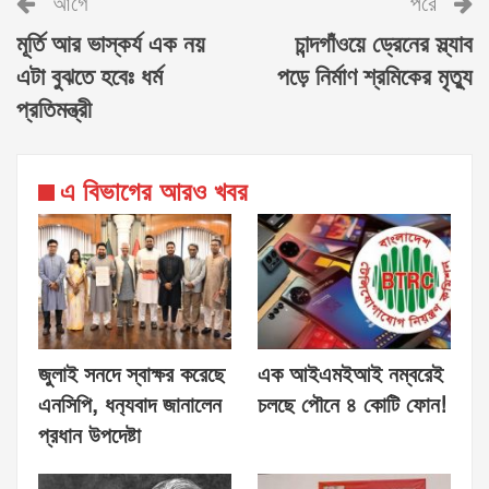
আগে
পরে
মূর্তি আর ভাস্কর্য এক নয়
চান্দগাঁওয়ে ড্রেনের স্ল্যাব
এটা বুঝতে হবেঃ ধর্ম
পড়ে নির্মাণ শ্রমিকের মৃত্যু
প্রতিমন্ত্রী
এ বিভাগের আরও খবর
জুলাই সনদে স্বাক্ষর করেছে
এক আইএমইআই নম্বরেই
এনসিপি, ধন‍্যবাদ জানালেন
চলছে পৌনে ৪ কোটি ফোন!
প্রধান উপদেষ্টা