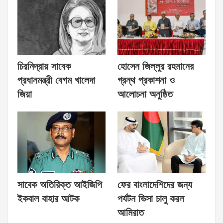
চিরনিদ্রায় সাবেক
হোসেন জিল্লুর রহমানের
প্রধানমন্ত্রী বেগম খালেদা
গ্রন্থ প্রকাশনা ও
জিয়া
আলোচনা অনুষ্ঠিত
সাবেক অতিরিক্ত আইজিপি
ফের বাংলাদেশিদের জন্য
ইকবাল বাহার আটক
পর্যটন ভিসা চালু করল
আমিরাত