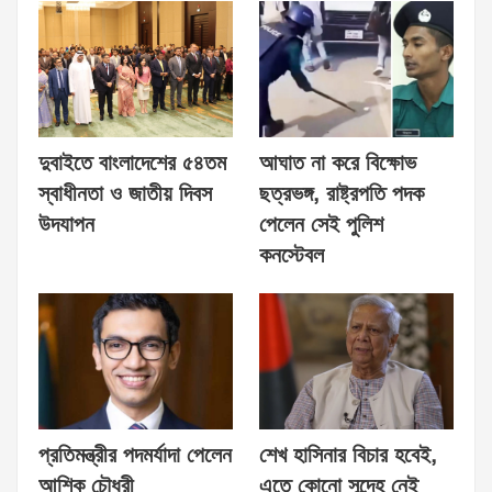
দুবাইতে বাংলাদেশের ৫৪তম
আঘাত না করে বিক্ষোভ
স্বাধীনতা ও জাতীয় দিবস
ছত্রভঙ্গ, রাষ্ট্রপতি পদক
উদযাপন
পেলেন সেই পুলিশ
কনস্টেবল
প্রতিমন্ত্রীর পদমর্যাদা পেলেন
শেখ হাসিনার বিচার হবেই,
আশিক চৌধুরী
এতে কোনো সন্দেহ নেই