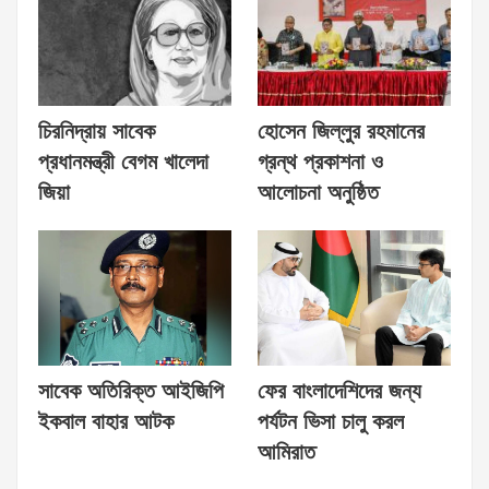
চিরনিদ্রায় সাবেক
হোসেন জিল্লুর রহমানের
প্রধানমন্ত্রী বেগম খালেদা
গ্রন্থ প্রকাশনা ও
জিয়া
আলোচনা অনুষ্ঠিত
সাবেক অতিরিক্ত আইজিপি
ফের বাংলাদেশিদের জন্য
ইকবাল বাহার আটক
পর্যটন ভিসা চালু করল
আমিরাত