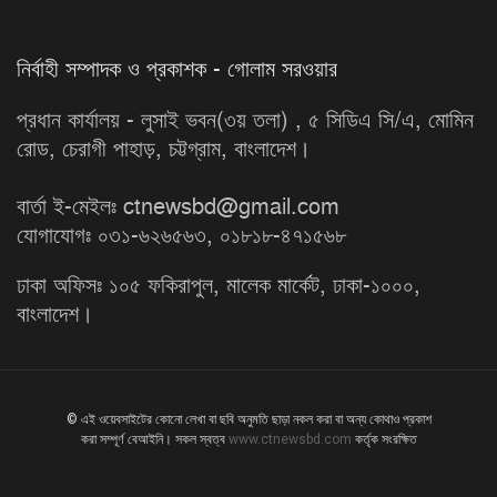
নির্বাহী সম্পাদক ও প্রকাশক - গোলাম সরওয়ার
প্রধান কার্যালয় - লুসাই ভবন(৩য় তলা) , ৫ সিডিএ সি/এ, মোমিন
রোড, চেরাগী পাহাড়, চট্টগ্রাম, বাংলাদেশ।
বার্তা ই-মেইলঃ ctnewsbd@gmail.com
যোগাযোগঃ ০৩১-৬২৬৫৬৩, ০১৮১৮-৪৭১৫৬৮
ঢাকা অফিসঃ ১০৫ ফকিরাপুল, মালেক মার্কেট, ঢাকা-১০০০,
বাংলাদেশ।
© এই ওয়েবসাইটের কোনো লেখা বা ছবি অনুমতি ছাড়া নকল করা বা অন্য কোথাও প্রকাশ
করা সম্পূর্ণ বেআইনি। সকল স্বত্ব
www.ctnewsbd.com
কর্তৃক সংরক্ষিত