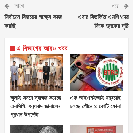
আগে
পরে
নির্বাচনে বিজয়ের লক্ষ্যে কাজ
এবার বিতর্কিত এমপি’দের
করছি
দিকে দুদকের দৃষ্টি
এ বিভাগের আরও খবর
জুলাই সনদে স্বাক্ষর করেছে
এক আইএমইআই নম্বরেই
এনসিপি, ধন‍্যবাদ জানালেন
চলছে পৌনে ৪ কোটি ফোন!
প্রধান উপদেষ্টা