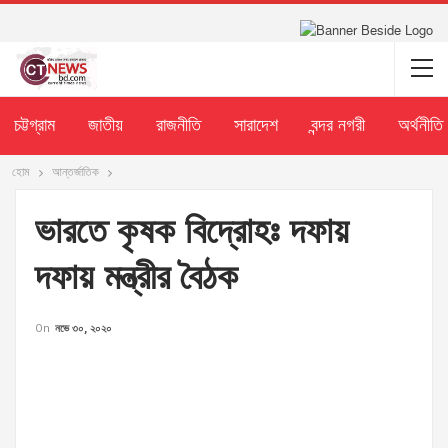
চট্টগ্রাম
জাতীয়
রাজনীতি
সারাদেশ
বন্দর নগরী
অর্থনীতি
হোম
আন্তর্জাতিক
ভারতে কৃষক বিদ্রোহঃ দফায়
দফায় মন্ত্রীর বৈঠক
On
নভে ৩০, ২০২০