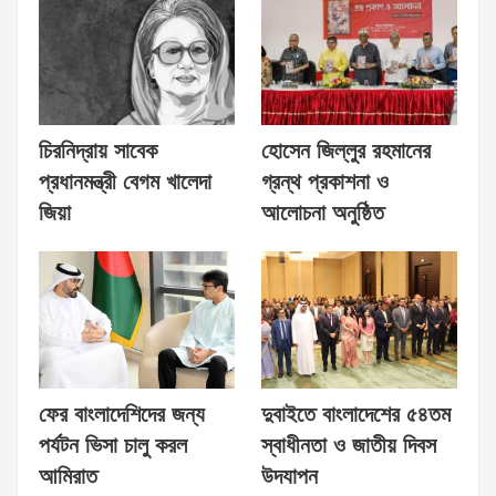
চিরনিদ্রায় সাবেক
হোসেন জিল্লুর রহমানের
প্রধানমন্ত্রী বেগম খালেদা
গ্রন্থ প্রকাশনা ও
জিয়া
আলোচনা অনুষ্ঠিত
ফের বাংলাদেশিদের জন্য
দুবাইতে বাংলাদেশের ৫৪তম
পর্যটন ভিসা চালু করল
স্বাধীনতা ও জাতীয় দিবস
আমিরাত
উদযাপন