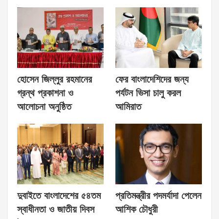
হোসেন জিল্লুর রহমানের
ফের বাংলাদেশিদের জন্য
গ্রন্থ প্রকাশনা ও
পর্যটন ভিসা চালু করল
আলোচনা অনুষ্ঠিত
আমিরাত
দুবাইতে বাংলাদেশের ৫৪তম
প্রতিমন্ত্রীর পদমর্যাদা পেলেন
স্বাধীনতা ও জাতীয় দিবস
আশিক চৌধুরী