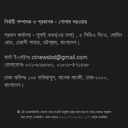
নির্বাহী সম্পাদক ও প্রকাশক - গোলাম সরওয়ার
প্রধান কার্যালয় - লুসাই ভবন(৩য় তলা) , ৫ সিডিএ সি/এ, মোমিন
রোড, চেরাগী পাহাড়, চট্টগ্রাম, বাংলাদেশ।
বার্তা ই-মেইলঃ ctnewsbd@gmail.com
যোগাযোগঃ ০৩১-৬২৬৫৬৩, ০১৮১৮-৪৭১৫৬৮
ঢাকা অফিসঃ ১০৫ ফকিরাপুল, মালেক মার্কেট, ঢাকা-১০০০,
বাংলাদেশ।
© এই ওয়েবসাইটের কোনো লেখা বা ছবি অনুমতি ছাড়া নকল করা বা অন্য কোথাও প্রকাশ
করা সম্পূর্ণ বেআইনি। সকল স্বত্ব
www.ctnewsbd.com
কর্তৃক সংরক্ষিত