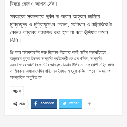
বিষয়ে কোনও আপস নেই।
সরকারের সরলতাকে দুর্বল না ভাবার আহ্বান জানিয়ে
মুক্তিযুদ্ধ ও মুক্তিযুদ্ধের চেতনা, সংবিধান ও রাষ্ট্রবিরোধী
কোনও বক্তব্য বরদাশত করা হবে না বলে হুঁশিয়ার করেন
তিনি।
শিল্পকলা অ্যাকাডেমির মহাপরিচালক লিয়াকত আলী লাকির সভাপতিত্বে
অনুষ্ঠানে যুক্ত ছিলেন সংস্কৃতি প্রতিমন্ত্রী কে এম খালিদ, সংস্কৃতি
মন্ত্রণালয়ের অতিরিক্ত সচিব আবদুল মান্নান ইলিয়াস, চিত্রশিল্পী সহিদ কবির
ও শিল্পকলা অ্যাকাডেমির পরিচালক সৈয়দা মাহবুবা করিম। পরে এক মনোজ্ঞ
সাংস্কৃতিক অনুষ্ঠিত হয়।
0
Facebook
Twitter
শেয়ার