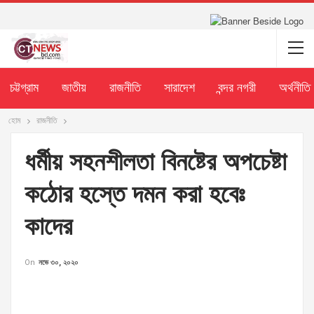
চট্টগ্রাম
জাতীয়
রাজনীতি
সারাদেশ
বন্দর নগরী
অর্থনীতি
হোম
রাজনীতি
ধর্মীয় সহনশীলতা বিনষ্টের অপচেষ্টা
কঠোর হস্তে দমন করা হবেঃ
কাদের
On
নভে ৩০, ২০২০