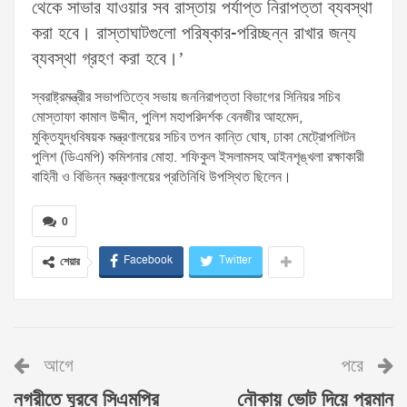
থেকে সাভার যাওয়ার সব রাস্তায় পর্যাপ্ত নিরাপত্তা ব্যবস্থা
করা হবে। রাস্তাঘাটগুলো পরিষ্কার-পরিচ্ছন্ন রাখার জন্য
ব্যবস্থা গ্রহণ করা হবে।’
স্বরাষ্ট্রমন্ত্রীর সভাপতিত্বে সভায় জননিরাপত্তা বিভাগের সিনিয়র সচিব
মোস্তাফা কামাল উদ্দীন, পুলিশ মহাপরিদর্শক বেনজীর আহমেদ,
মুক্তিযুদ্ধবিষয়ক মন্ত্রণালয়ের সচিব তপন কান্তি ঘোষ, ঢাকা মেট্রোপলিটন
পুলিশ (ডিএমপি) কমিশনার মোহা. শফিকুল ইসলামসহ আইনশৃঙ্খলা রক্ষাকারী
বাহিনী ও বিভিন্ন মন্ত্রণালয়ের প্রতিনিধি উপস্থিত ছিলেন।
0
Facebook
Twitter
শেয়ার
আগে
পরে
নগরীতে ঘুরবে সিএমপির
নৌকায় ভোট দিয়ে প্রমান