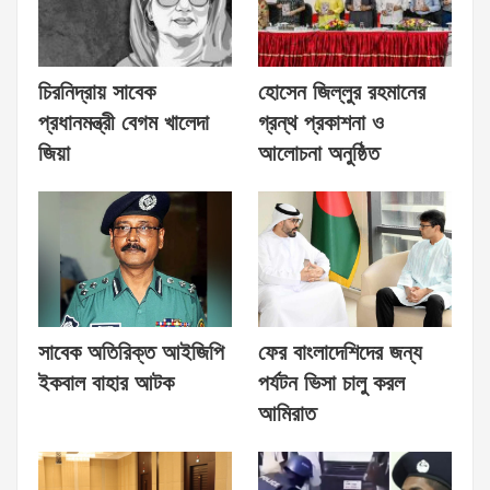
চিরনিদ্রায় সাবেক
হোসেন জিল্লুর রহমানের
প্রধানমন্ত্রী বেগম খালেদা
গ্রন্থ প্রকাশনা ও
জিয়া
আলোচনা অনুষ্ঠিত
সাবেক অতিরিক্ত আইজিপি
ফের বাংলাদেশিদের জন্য
ইকবাল বাহার আটক
পর্যটন ভিসা চালু করল
আমিরাত