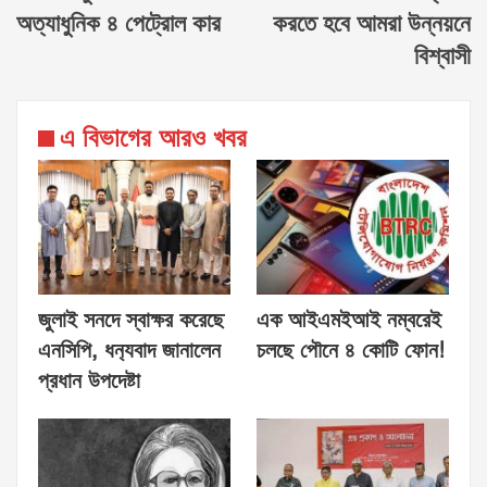
অত্যাধুনিক ৪ পেট্রোল কার
করতে হবে আমরা উন্নয়নে
বিশ্বাসী
এ বিভাগের আরও খবর
জুলাই সনদে স্বাক্ষর করেছে
এক আইএমইআই নম্বরেই
এনসিপি, ধন‍্যবাদ জানালেন
চলছে পৌনে ৪ কোটি ফোন!
প্রধান উপদেষ্টা