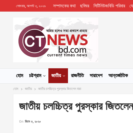
সম্পাদকের কথা
ছবিঘর
সিটিনিউজবিডি পরিবার
য
সোমবার, আগস্ট ৩, ২০২৬
হোম
চট্টগ্রাম
জাতীয়
রাজনীতি
সারাদেশ
আন্তর্জাতিক
হোম
জাতীয়
জাতীয় চলচ্চিত্র পুরস্কার জিতলেন যারা
জাতীয় চলচ্চিত্র পুরস্কার জিতলেন
On
ডিসে ৩, ২০২০