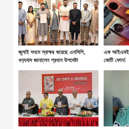
জুলাই সনদে স্বাক্ষর করেছে এনসিপি,
এক আইএমইআ
ধন‍্যবাদ জানালেন প্রধান উপদেষ্টা
কোটি ফোন!