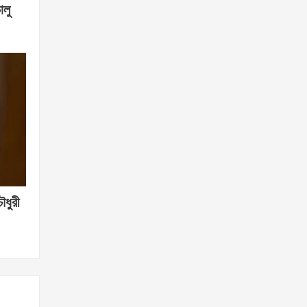
ালু
ৌধুরী