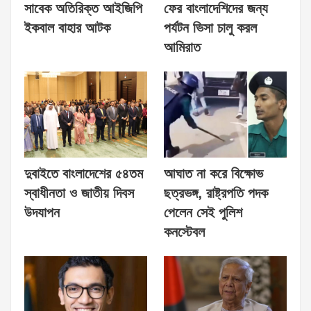
সাবেক অতিরিক্ত আইজিপি
ফের বাংলাদেশিদের জন্য
ইকবাল বাহার আটক
পর্যটন ভিসা চালু করল
আমিরাত
দুবাইতে বাংলাদেশের ৫৪তম
আঘাত না করে বিক্ষোভ
স্বাধীনতা ও জাতীয় দিবস
ছত্রভঙ্গ, রাষ্ট্রপতি পদক
উদযাপন
পেলেন সেই পুলিশ
কনস্টেবল