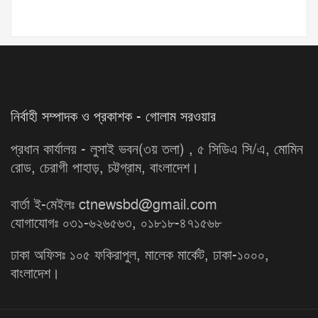
নির্বাহী সম্পাদক ও প্রকাশক - গোলাম সরওয়ার
প্রধান কার্যালয় - লুসাই ভবন(৩য় তলা) , ৫ সিডিএ সি/এ, মোমিন
রোড, চেরাগী পাহাড়, চট্টগ্রাম, বাংলাদেশ।
বার্তা ই-মেইলঃ ctnewsbd@gmail.com
যোগাযোগঃ ০৩১-৬২৬৫৬৩, ০১৮১৮-৪৭১৫৬৮
ঢাকা অফিসঃ ১০৫ ফকিরাপুল, মালেক মার্কেট, ঢাকা-১০০০,
বাংলাদেশ।