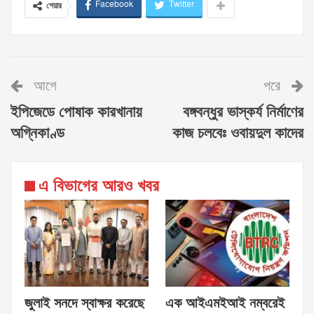
Facebook
Twitter
শেয়ার
আগে
পরে
ইপিজেডে পোষাক কারখানায়
বঙ্গবন্ধুর ভাস্কর্য নির্মাণের
অগ্নিকাণ্ড
কাজ চলবেঃ ওবায়দুল কাদের
এ বিভাগের আরও খবর
জুলাই সনদে স্বাক্ষর করেছে
এক আইএমইআই নম্বরেই