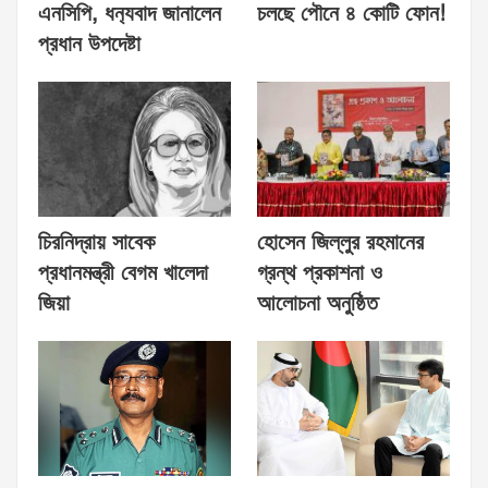
এনসিপি, ধন‍্যবাদ জানালেন
চলছে পৌনে ৪ কোটি ফোন!
প্রধান উপদেষ্টা
চিরনিদ্রায় সাবেক
হোসেন জিল্লুর রহমানের
প্রধানমন্ত্রী বেগম খালেদা
গ্রন্থ প্রকাশনা ও
জিয়া
আলোচনা অনুষ্ঠিত