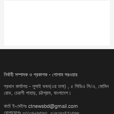
নির্বাহী সম্পাদক ও প্রকাশক - গোলাম সরওয়ার
প্রধান কার্যালয় - লুসাই ভবন(৩য় তলা) , ৫ সিডিএ সি/এ, মোমিন
রোড, চেরাগী পাহাড়, চট্টগ্রাম, বাংলাদেশ।
বার্তা ই-মেইলঃ ctnewsbd@gmail.com
যোগাযোগঃ ০৩১-৬২৬৫৬৩, ০১৮১৮-৪৭১৫৬৮