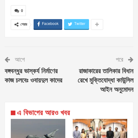
0
Facebook
Twitter
শেয়ার
আগে
পরে
বঙ্গবন্ধুর ভাস্কর্য নির্মাণের
রাজাকারের তালিকার বিধান
কাজ চলবেঃ ওবায়দুল কাদের
রেখে মুক্তিযোদ্ধা কাউন্সিল
আইন অনুমোদন
এ বিভাগের আরও খবর