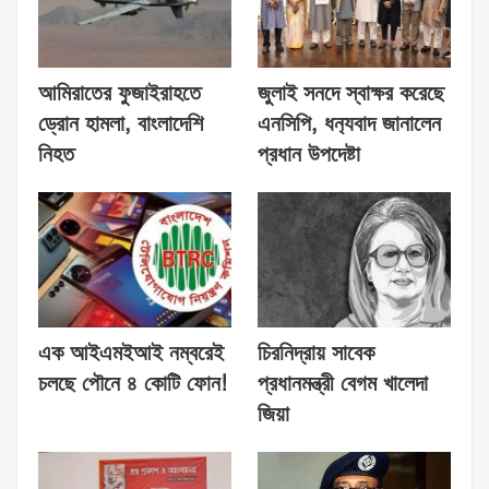
আমিরাতের ফুজাইরাহতে
জুলাই সনদে স্বাক্ষর করেছে
ড্রোন হামলা, বাংলাদেশি
এনসিপি, ধন‍্যবাদ জানালেন
নিহত
প্রধান উপদেষ্টা
এক আইএমইআই নম্বরেই
চিরনিদ্রায় সাবেক
চলছে পৌনে ৪ কোটি ফোন!
প্রধানমন্ত্রী বেগম খালেদা
জিয়া