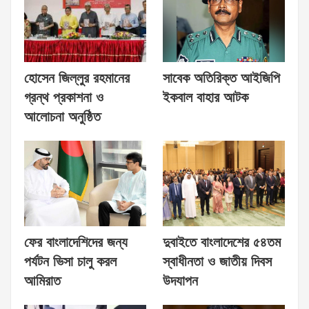
হোসেন জিল্লুর রহমানের
সাবেক অতিরিক্ত আইজিপি
গ্রন্থ প্রকাশনা ও
ইকবাল বাহার আটক
আলোচনা অনুষ্ঠিত
ফের বাংলাদেশিদের জন্য
দুবাইতে বাংলাদেশের ৫৪তম
পর্যটন ভিসা চালু করল
স্বাধীনতা ও জাতীয় দিবস
আমিরাত
উদযাপন